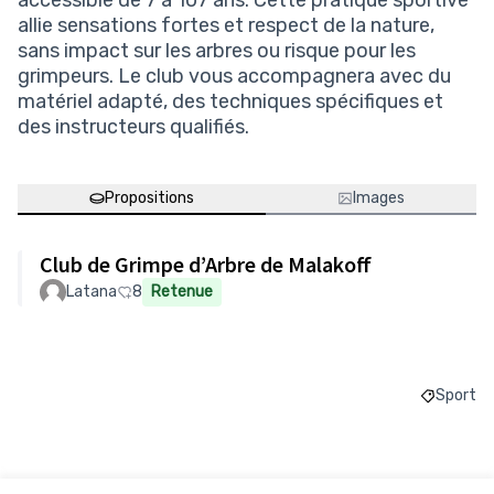
accessible de 7 à 107 ans. Cette pratique sportive
allie sensations fortes et respect de la nature,
sans impact sur les arbres ou risque pour les
grimpeurs. Le club vous accompagnera avec du
matériel adapté, des techniques spécifiques et
des instructeurs qualifiés.
Propositions
Images
Club de Grimpe d’Arbre de Malakoff
Latana
8
Retenue
Sport
Filtrer l