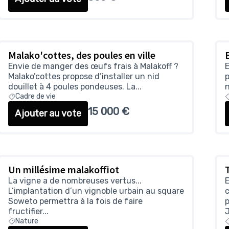
Malako'cottes, des poules en ville
Envie de manger des œufs frais à Malakoff ?
E
Malako’cottes propose d’installer un nid
p
douillet à 4 poules pondeuses. La...
n
Cadre de vie
15 000 €
Ajouter au vote
Un millésime malakoffiot
La vigne a de nombreuses vertus...
E
L’implantation d’un vignoble urbain au square
c
Soweto permettra à la fois de faire
p
fructifier...
J
Nature