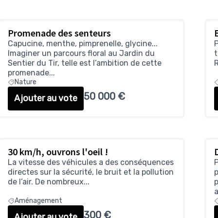
Promenade des senteurs
Capucine, menthe, pimprenelle, glycine...
P
Imaginer un parcours floral au Jardin du
Sentier du Tir, telle est l’ambition de cette
R
promenade...
Nature
50 000 €
Ajouter au vote
30 km/h, ouvrons l'oeil !
La vitesse des véhicules a des conséquences
P
directes sur la sécurité, le bruit et la pollution
p
de l’air. De nombreux...
p
a
Aménagement
300 €
Ajouter au vote