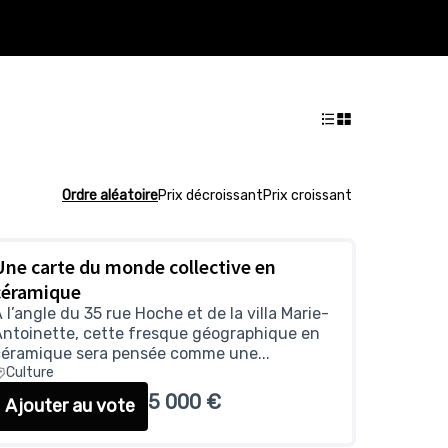
Ordre aléatoire
Prix décroissant
Prix croissant
Une carte du monde collective en
céramique
 l’angle du 35 rue Hoche et de la villa Marie-
ntoinette, cette fresque géographique en
céramique sera pensée comme une...
Culture
5 000 €
Ajouter au vote