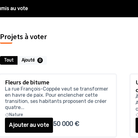
umis au vote
Projets à voter
Tout
Ajouté
0
Fleurs de bitume
La rue François-Coppée veut se transformer
en havre de paix. Pour enclencher cette
À
transition, ses habitants proposent de créer
A
quatre...
Nature
50 000 €
Ajouter au vote