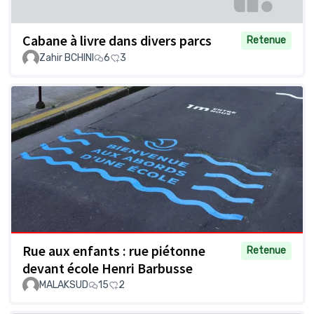
Cabane à livre dans divers parcs
Retenue
Zahir BCHINI
6
3
Rue aux enfants : rue piétonne
Retenue
devant école Henri Barbusse
MALAKSUD
15
2