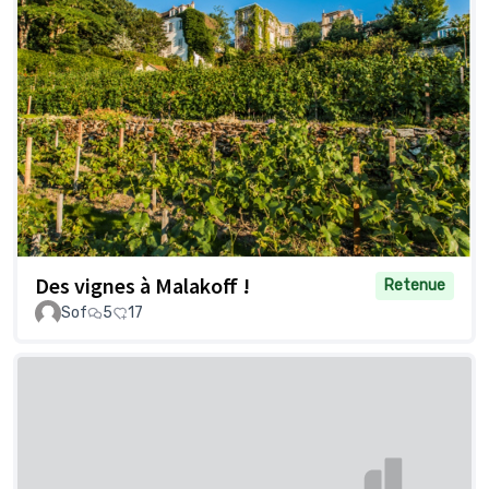
Des vignes à Malakoff !
Retenue
Sof
5
17