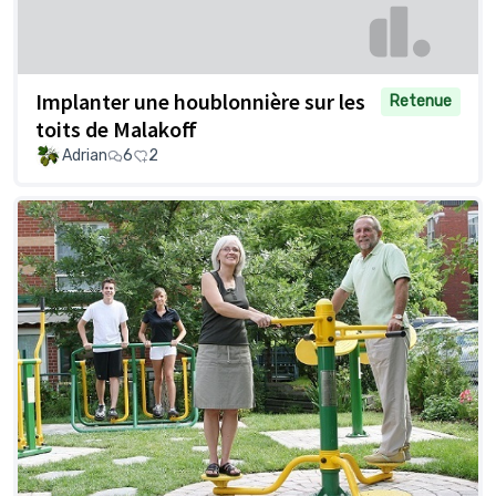
Implanter une houblonnière sur les
Retenue
toits de Malakoff
Adrian
6
2