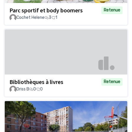
Parc sportif et body boomers
Retenue
Cochet Helene
3
1
Bibliothèques à livres
Retenue
Driss B
0
0