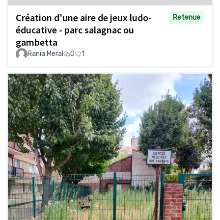
Création d'une aire de jeux ludo-
Retenue
éducative - parc salagnac ou
gambetta
Rania Meral
0
1