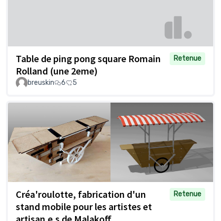
Table de ping pong square Romain
Retenue
Rolland (une 2eme)
breuskin
6
5
Créa'roulotte, fabrication d'un
Retenue
stand mobile pour les artistes et
artisan.e.s de Malakoff