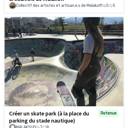
Collectif des artistes et artisan.e.s de Malakoff
5
5
Créer un skate park (à la place du
Retenue
parking du stade nautique)
MALAKSUD
7
8