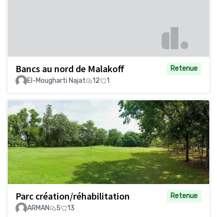
Bancs au nord de Malakoff
Retenue
El-Mougharti Najat
12
1
Parc création/réhabilitation
Retenue
ARMAN
5
13