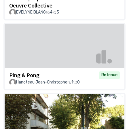
Oeuvre Collective
EVELYNE BLANC
4
3
Ping & Pong
Retenue
Hanoteau Jean-Christophe
1
0