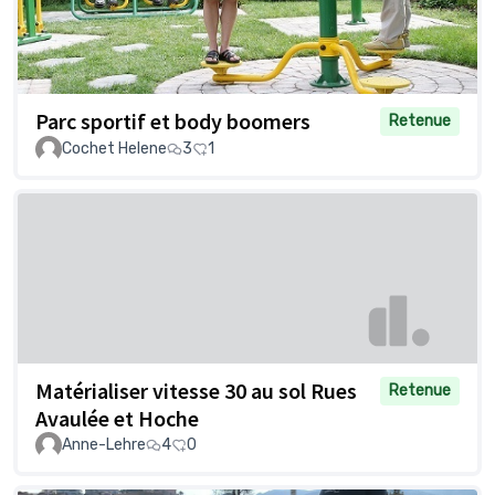
Parc sportif et body boomers
Retenue
Cochet Helene
3
1
Matérialiser vitesse 30 au sol Rues
Retenue
Avaulée et Hoche
Anne-Lehre
4
0