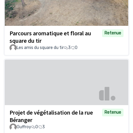
Parcours aromatique et floral au
Retenue
square du tir
Les amis du square du tir
3
0
Projet de végétalisation de la rue
Retenue
Béranger
Guffroy
0
3