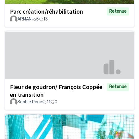
Parc création/réhabilitation
Retenue
ARMAN
5
13
Fleur de goudron/ François Coppée
Retenue
en transition
Sophie Pène
11
0