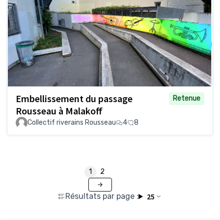
Embellissement du passage
Retenue
Rousseau à Malakoff
Collectif riverains Rousseau
4
8
1
2
Résultats par page :
25