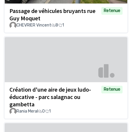
Passage de véhicules bruyants rue
Retenue
Guy Moquet
CHEVRIER Vincent
8
1
Création d'une aire de jeux ludo-
Retenue
éducative - parc salagnac ou
gambetta
Rania Meral
0
1