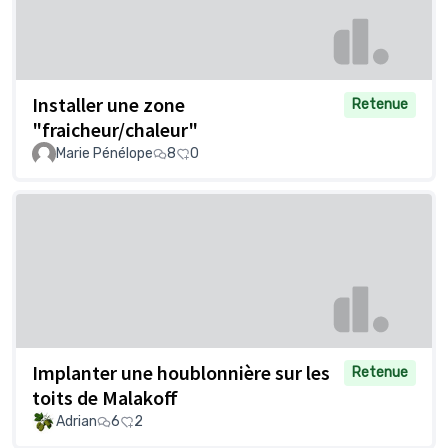
Installer une zone
Retenue
"fraicheur/chaleur"
Marie Pénélope
8
0
Implanter une houblonnière sur les
Retenue
toits de Malakoff
Adrian
6
2