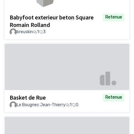
Babyfoot exterieur beton Square
Retenue
Romain Rolland
breuskin
1
3
Basket de Rue
Retenue
Le Bougnec Jean-Thierry
1
0