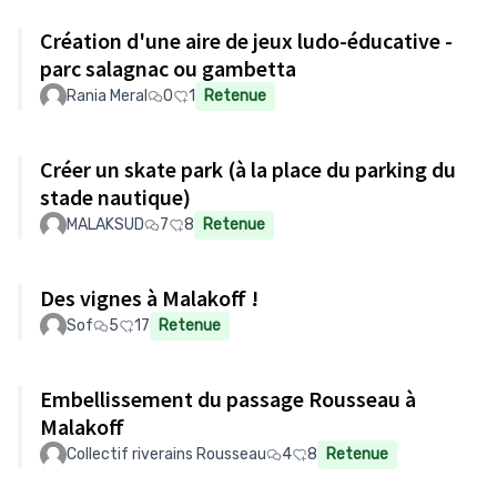
Création d'une aire de jeux ludo-éducative -
parc salagnac ou gambetta
Rania Meral
0
1
Retenue
Créer un skate park (à la place du parking du
stade nautique)
MALAKSUD
7
8
Retenue
Des vignes à Malakoff !
Sof
5
17
Retenue
Embellissement du passage Rousseau à
Malakoff
Collectif riverains Rousseau
4
8
Retenue