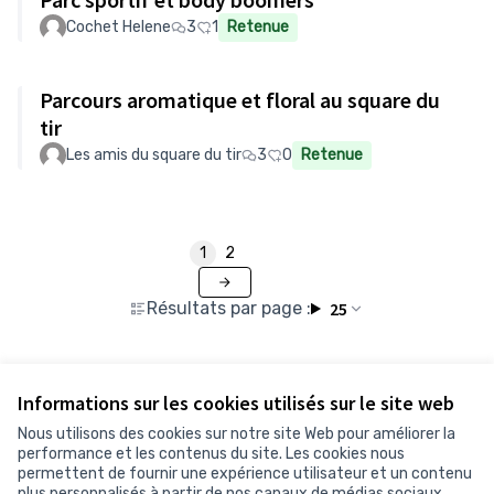
Cochet Helene
3
1
Retenue
Parcours aromatique et floral au square du
tir
Les amis du square du tir
3
0
Retenue
1
2
Résultats par page :
25
Informations sur les cookies utilisés sur le site web
Voir toutes les propositions retirées
Nous utilisons des cookies sur notre site Web pour améliorer la
performance et les contenus du site. Les cookies nous
permettent de fournir une expérience utilisateur et un contenu
Conditions d'utilisation
plus personnalisés à partir de nos canaux de médias sociaux.
Paramètres des cookies