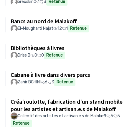
breuskin
1
3
Retenue
Bancs au nord de Malakoff
El-Mougharti Najat
12
1
Retenue
Bibliothèques à livres
Driss B
0
0
Retenue
Cabane à livre dans divers parcs
Zahir BCHINI
6
3
Retenue
Créa'roulotte, fabrication d'un stand mobile
pour les artistes et artisan.e.s de Malakoff
Collectif des artistes et artisan.e.s de Malakoff
5
5
Retenue