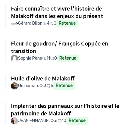
Faire connaître et vivre l'histoire de
Malakoff dans les enjeux du présent
Gérard Billon
4
0
Retenue
Fleur de goudron/ François Coppée en
transition
Sophie Pène
11
0
Retenue
Huile d'olive de Malakoff
Guinamard
3
6
Retenue
Implanter des panneaux sur l'histoire et le
patrimoine de Malakoff
JEAN EMMANUEL
6
10
Retenue