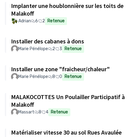
Implanter une houblonnière sur les toits de
Malakoff
Adrian
6
2
Retenue
Installer des cabanes à dons
Marie Pénélope
2
3
Retenue
Installer une zone "fraicheur/chaleur"
Marie Pénélope
8
0
Retenue
MALAKOCOTTES Un Poulailler Participatif à
Malakoff
Massart
8
4
Retenue
Matérialiser vitesse 30 au sol Rues Avaulée