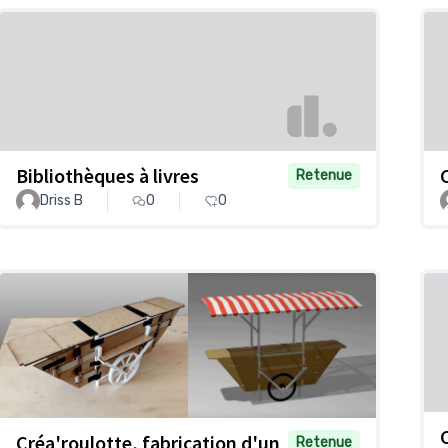
Bibliothèques à livres
Retenue
Driss B
0
0
Créa'roulotte, fabrication d'un
Retenue