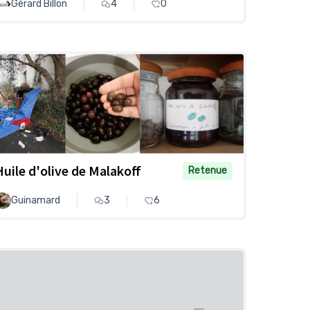
Gérard Billon
4
0
Huile d'olive de Malakoff
Retenue
Guinamard
3
6