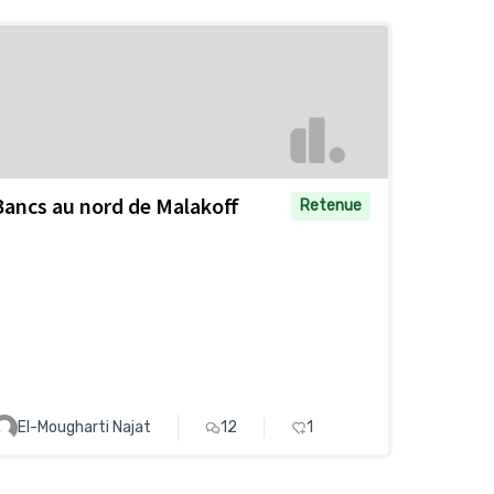
Bancs au nord de Malakoff
Retenue
El-Mougharti Najat
12
1