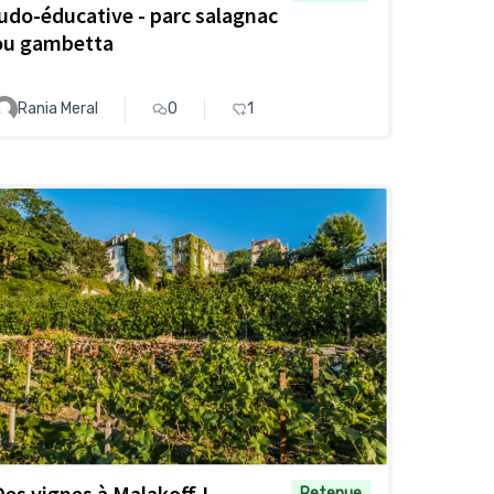
ludo-éducative - parc salagnac
ou gambetta
Rania Meral
0
1
Des vignes à Malakoff !
Retenue