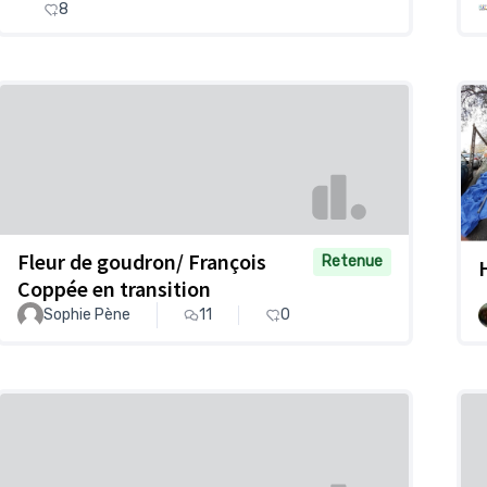
8
Fleur de goudron/ François
Retenue
Coppée en transition
Sophie Pène
11
0