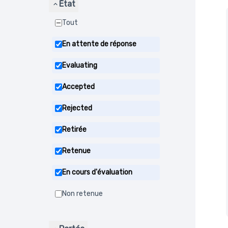
État
Tout
En attente de réponse
Evaluating
Accepted
Rejected
Retirée
Retenue
En cours d'évaluation
Non retenue