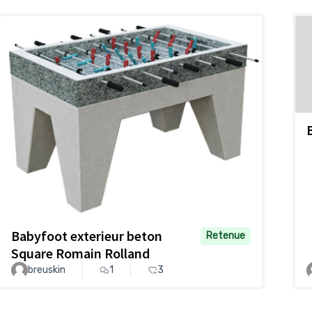
Babyfoot exterieur beton
Retenue
Square Romain Rolland
breuskin
1
3