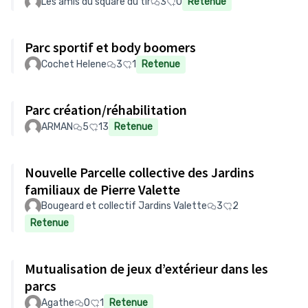
Les amis du square du tir
3
0
Retenue
Parc sportif et body boomers
Cochet Helene
3
1
Retenue
Parc création/réhabilitation
ARMAN
5
13
Retenue
Nouvelle Parcelle collective des Jardins
familiaux de Pierre Valette
Bougeard et collectif Jardins Valette
3
2
Retenue
Mutualisation de jeux d’extérieur dans les
parcs
Agathe
0
1
Retenue