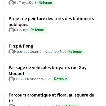
Guffroy
0
3
Retenue
Projet de peinture des toits des bâtiments
publiques
MK
0
1
Retenue
Ping & Pong
Hanoteau Jean-Christophe
1
0
Retenue
Passage de véhicules bruyants rue Guy
Moquet
CHEVRIER Vincent
8
1
Retenue
Parcours aromatique et floral au square du
tir