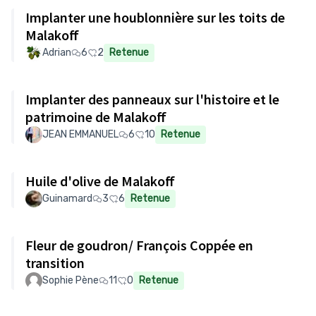
Implanter une houblonnière sur les toits de
Malakoff
Adrian
6
2
Retenue
Implanter des panneaux sur l'histoire et le
patrimoine de Malakoff
JEAN EMMANUEL
6
10
Retenue
Huile d'olive de Malakoff
Guinamard
3
6
Retenue
Fleur de goudron/ François Coppée en
transition
Sophie Pène
11
0
Retenue