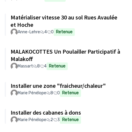
Matérialiser vitesse 30 au sol Rues Avaulée
et Hoche
Anne-Lehre
4
0
Retenue
MALAKOCOTTES Un Poulailler Participatif à
Malakoff
Massart
8
4
Retenue
Installer une zone "fraicheur/chaleur"
Marie Pénélope
8
0
Retenue
Installer des cabanes à dons
Marie Pénélope
2
3
Retenue