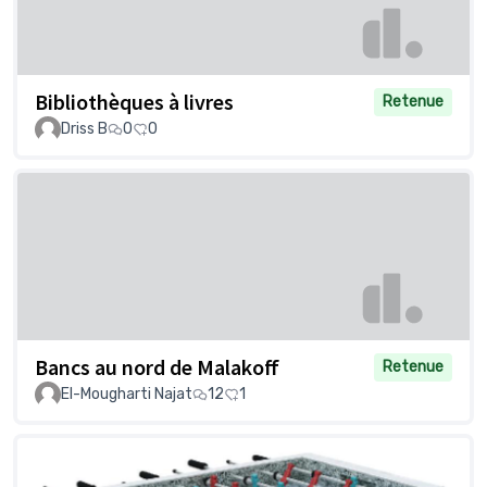
Bibliothèques à livres
Retenue
Driss B
0
0
Bancs au nord de Malakoff
Retenue
El-Mougharti Najat
12
1