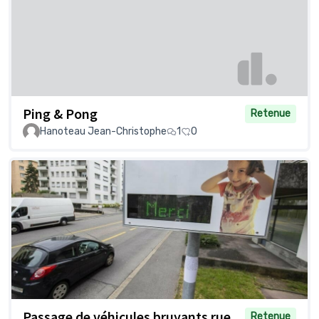
Ping & Pong
Retenue
Hanoteau Jean-Christophe
1
0
Passage de véhicules bruyants rue
Retenue