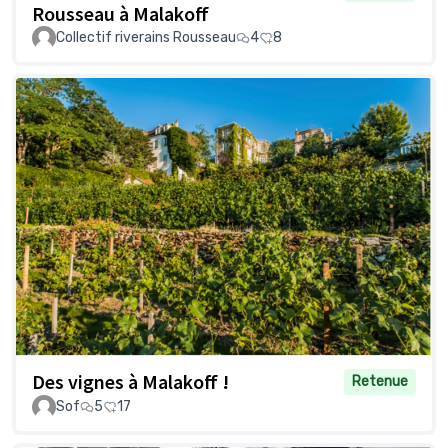
Rousseau à Malakoff
Collectif riverains Rousseau
4
8
Des vignes à Malakoff !
Retenue
Sof
5
17