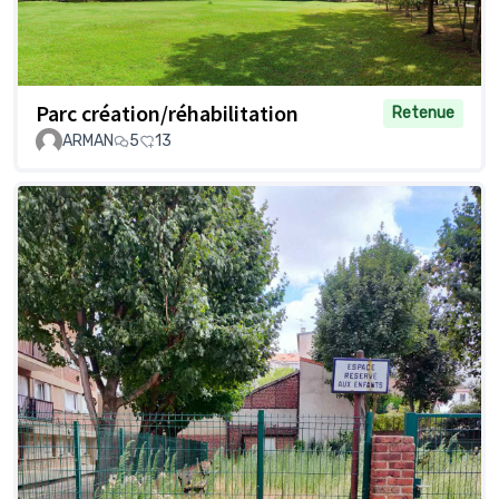
Parc création/réhabilitation
Retenue
ARMAN
5
13