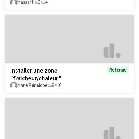
Massart
8
4
Installer une zone
Retenue
"fraicheur/chaleur"
Marie Pénélope
8
0