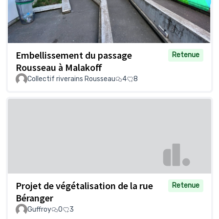
Embellissement du passage
Retenue
Rousseau à Malakoff
Collectif riverains Rousseau
4
8
Projet de végétalisation de la rue
Retenue
Béranger
Guffroy
0
3