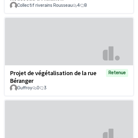
Collectif riverains Rousseau
4
8
Projet de végétalisation de la rue
Retenue
Béranger
Guffroy
0
3