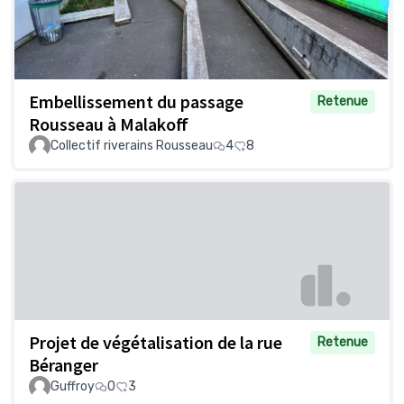
Embellissement du passage
Retenue
Rousseau à Malakoff
Collectif riverains Rousseau
4
8
Projet de végétalisation de la rue
Retenue
Béranger
Guffroy
0
3