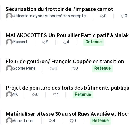
Sécurisation du trottoir de l'impasse carnot
Utilisateur ayant supprimé son compte
0
0
MALAKOCOTTES Un Poulailler Participatif à Malak
Massart
8
4
Retenue
Fleur de goudron/ François Coppée en transition
Sophie Pène
11
0
Retenue
Projet de peinture des toits des bâtiments publiq
MK
0
1
Retenue
Matérialiser vitesse 30 au sol Rues Avaul
Anne-Lehre
4
0
Retenue