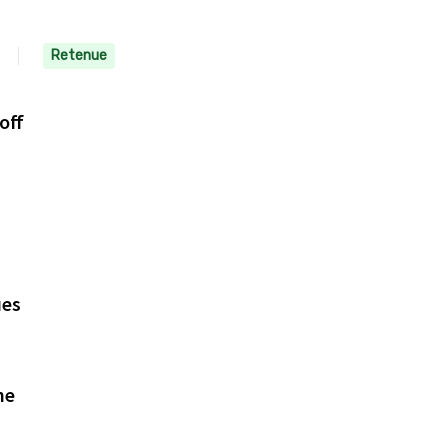
Retenue
off
ues
ée et Hoche