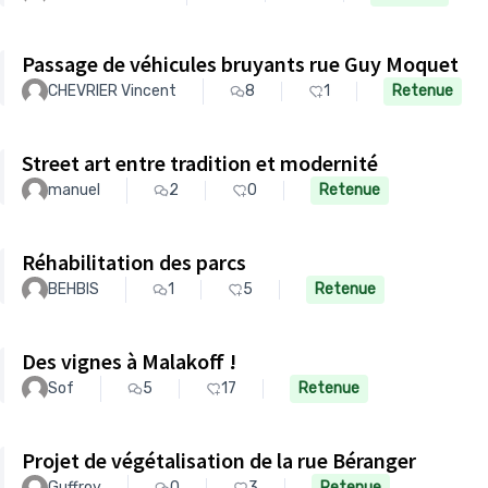
Passage de véhicules bruyants rue Guy Moquet
CHEVRIER Vincent
8
1
Retenue
Street art entre tradition et modernité
manuel
2
0
Retenue
Réhabilitation des parcs
BEHBIS
1
5
Retenue
Des vignes à Malakoff !
Sof
5
17
Retenue
Projet de végétalisation de la rue Béranger
Guffroy
0
3
Retenue