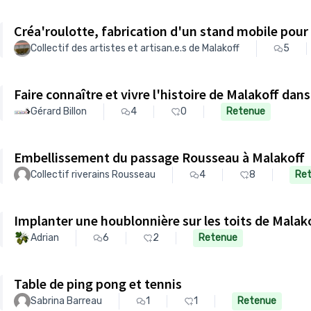
Créa'roulotte, fabrication d'un stand mobile pour l
Collectif des artistes et artisan.e.s de Malakoff
5
Faire connaître et vivre l'histoire de Malakoff dan
Gérard Billon
4
0
Retenue
Embellissement du passage Rousseau à Malakoff
Collectif riverains Rousseau
4
8
Re
Implanter une houblonnière sur les toits de Malak
Adrian
6
2
Retenue
Table de ping pong et tennis
Sabrina Barreau
1
1
Retenue