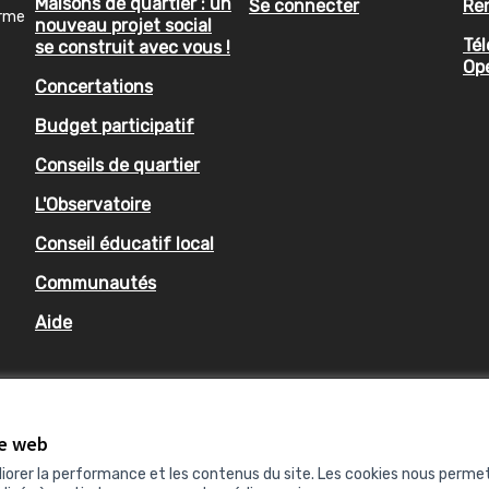
Maisons de quartier : un
Se connecter
Re
orme
nouveau projet social
Tél
se construit avec vous !
Op
Concertations
Budget participatif
Conseils de quartier
L'Observatoire
Conseil éducatif local
Communautés
Aide
te web
liorer la performance et les contenus du site. Les cookies nous perme