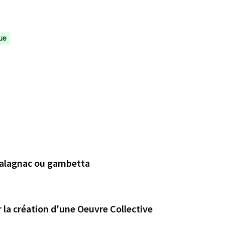
ue
 salagnac ou gambetta
Atelier Participatif de Mosaïque et Céramique pour la création d'une Oeuvre Collective