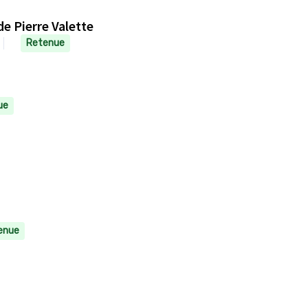
de Pierre Valette
Retenue
ue
enue