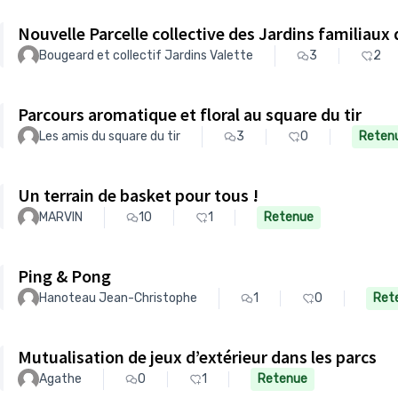
Nouvelle Parcelle collective des Jardins familiaux 
Bougeard et collectif Jardins Valette
3
2
Parcours aromatique et floral au square du tir
Les amis du square du tir
3
0
Reten
Un terrain de basket pour tous !
MARVIN
10
1
Retenue
Ping & Pong
Hanoteau Jean-Christophe
1
0
Ret
Mutualisation de jeux d’extérieur dans les parcs
Agathe
0
1
Retenue