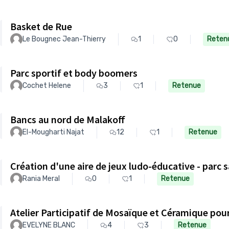
Basket de Rue
Le Bougnec Jean-Thierry
1
0
Reten
Parc sportif et body boomers
Cochet Helene
3
1
Retenue
Bancs au nord de Malakoff
El-Mougharti Najat
12
1
Retenue
Création d'une aire de jeux ludo-éducative - parc
Rania Meral
0
1
Retenue
EVELYNE BLANC
4
3
Retenue