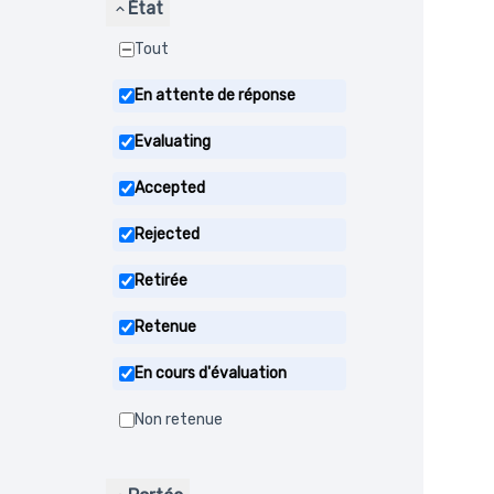
État
Tout
En attente de réponse
Evaluating
Accepted
Rejected
Retirée
Retenue
En cours d'évaluation
Non retenue