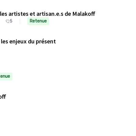
es artistes et artisan.e.s de Malakoff
5
Retenue
s les enjeux du présent
tenue
off