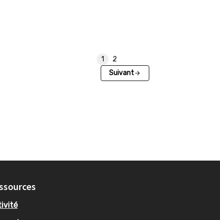
1
2
Suivant
ssources
ivité