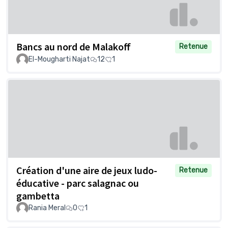
Bancs au nord de Malakoff
Retenue
El-Mougharti Najat
12
1
Création d'une aire de jeux ludo-
Retenue
éducative - parc salagnac ou
gambetta
Rania Meral
0
1