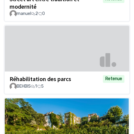
modernité
manuel
2
0
Réhabilitation des parcs
Retenue
BEHBIS
1
5