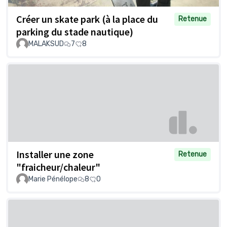
Créer un skate park (à la place du
Retenue
parking du stade nautique)
MALAKSUD
7
8
Installer une zone
Retenue
"fraicheur/chaleur"
Marie Pénélope
8
0