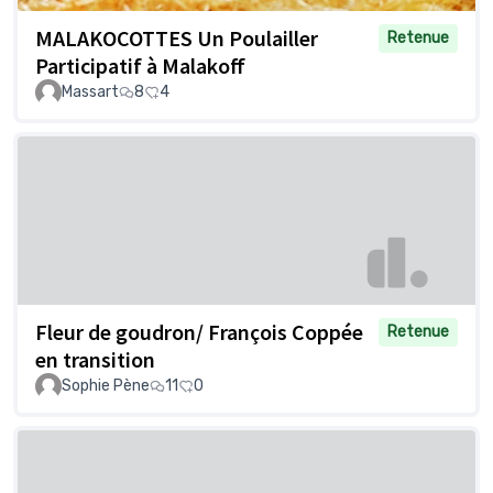
MALAKOCOTTES Un Poulailler
Retenue
Participatif à Malakoff
Massart
8
4
Fleur de goudron/ François Coppée
Retenue
en transition
Sophie Pène
11
0