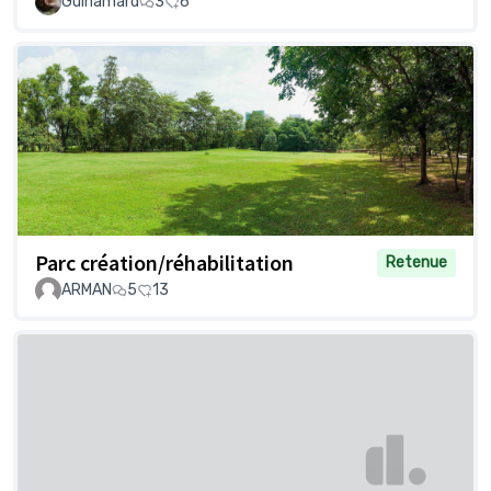
Guinamard
3
6
Parc création/réhabilitation
Retenue
ARMAN
5
13