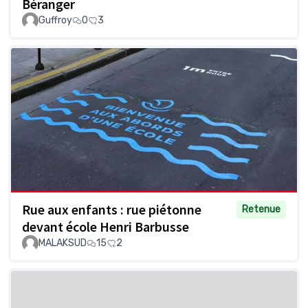
Béranger
Guffroy
0
3
Rue aux enfants : rue piétonne
Retenue
devant école Henri Barbusse
MALAKSUD
15
2