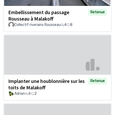
Embellissement du passage
Retenue
Rousseau à Malakoff
Collectif riverains Rousseau
4
8
Implanter une houblonnière sur les
Retenue
toits de Malakoff
Adrian
6
2