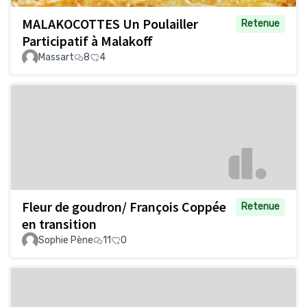
MALAKOCOTTES Un Poulailler
Retenue
Participatif à Malakoff
Massart
8
4
Fleur de goudron/ François Coppée
Retenue
en transition
Sophie Pène
11
0