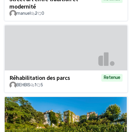
modernité
manuel
2
0
Réhabilitation des parcs
Retenue
BEHBIS
1
5