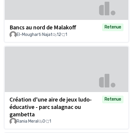
Bancs au nord de Malakoff
Retenue
El-Mougharti Najat
12
1
Création d'une aire de jeux ludo-
Retenue
éducative - parc salagnac ou
gambetta
Rania Meral
0
1