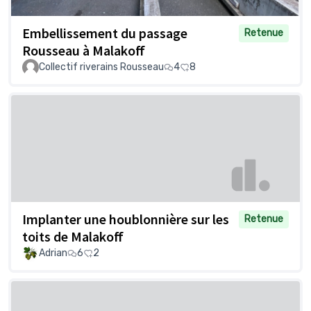
Embellissement du passage
Retenue
Rousseau à Malakoff
Collectif riverains Rousseau
4
8
Implanter une houblonnière sur les
Retenue
toits de Malakoff
Adrian
6
2