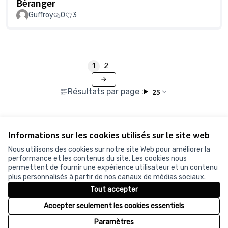
Béranger
Guffroy
0
3
1
2
Résultats par page :
25
Voir toutes les propositions retirées
Informations sur les cookies utilisés sur le site web
Nous utilisons des cookies sur notre site Web pour améliorer la
performance et les contenus du site. Les cookies nous
permettent de fournir une expérience utilisateur et un contenu
Conditions d'utilisation
plus personnalisés à partir de nos canaux de médias sociaux.
Paramètres des cookies
Tout accepter
Accepter seulement les cookies essentiels
Licence Cr
(Lien exter
Paramètres
(Lien externe)