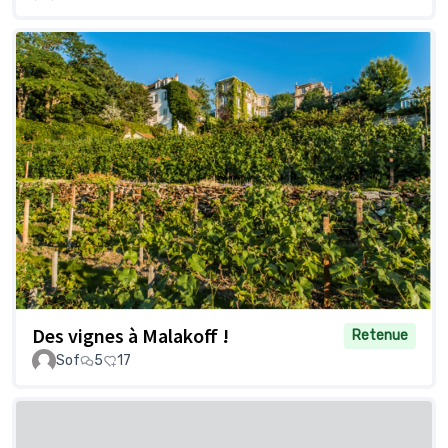
Des vignes à Malakoff !
Retenue
Sof
5
17