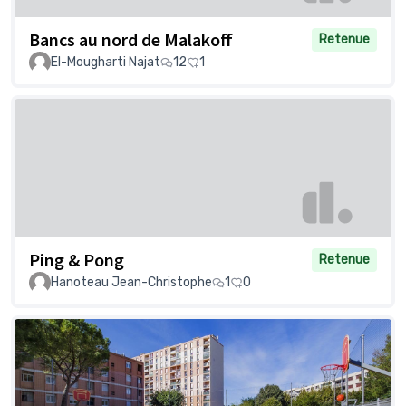
Bancs au nord de Malakoff
Retenue
El-Mougharti Najat
12
1
Ping & Pong
Retenue
Hanoteau Jean-Christophe
1
0