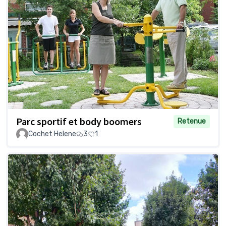
Parc sportif et body boomers
Retenue
Cochet Helene
3
1