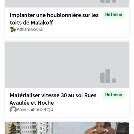
Implanter une houblonnière sur les
Retenue
toits de Malakoff
Adrian
6
2
Matérialiser vitesse 30 au sol Rues
Retenue
Avaulée et Hoche
Anne-Lehre
4
0