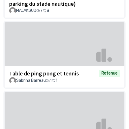
parking du stade nautique)
MALAKSUD
7
8
Table de ping pong et tennis
Retenue
Sabrina Barreau
1
1