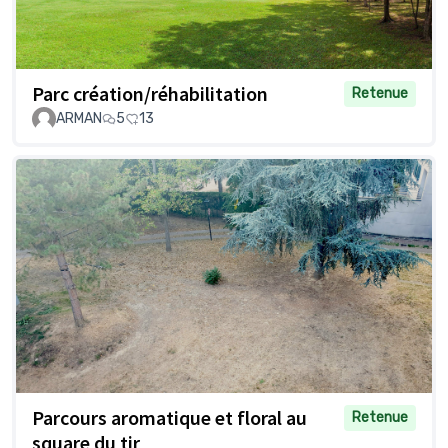
Parc création/réhabilitation
Retenue
ARMAN
5
13
Parcours aromatique et floral au
Retenue
square du tir