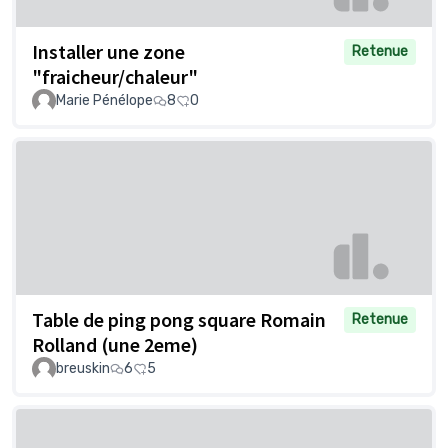
Installer une zone
Retenue
"fraicheur/chaleur"
Marie Pénélope
8
0
Table de ping pong square Romain
Retenue
Rolland (une 2eme)
breuskin
6
5