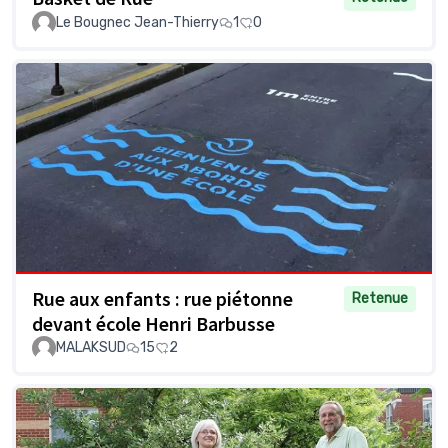
Le Bougnec Jean-Thierry
1
0
Rue aux enfants : rue piétonne
Retenue
devant école Henri Barbusse
MALAKSUD
15
2