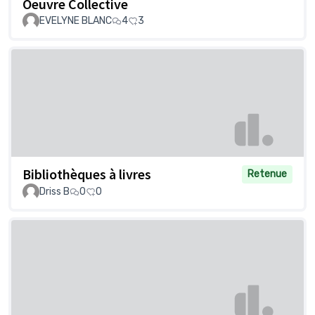
Oeuvre Collective
EVELYNE BLANC
4
3
Bibliothèques à livres
Retenue
Driss B
0
0