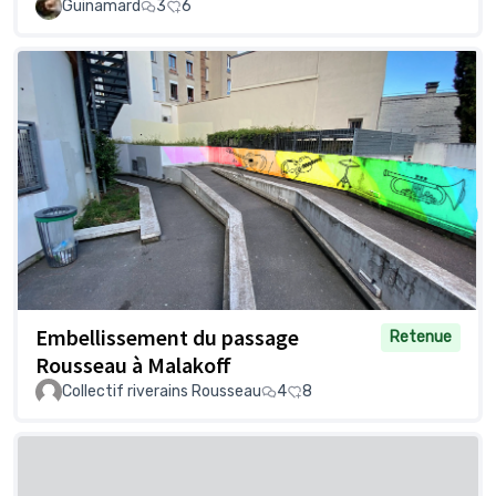
Guinamard
3
6
Embellissement du passage
Retenue
Rousseau à Malakoff
Collectif riverains Rousseau
4
8