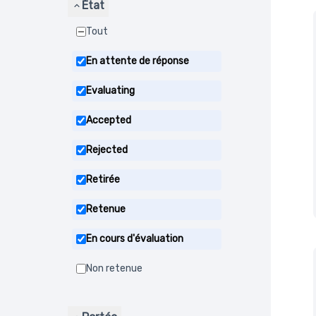
État
Tout
En attente de réponse
Evaluating
Accepted
Rejected
Retirée
Retenue
En cours d'évaluation
Non retenue