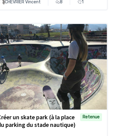
CHEVRIER Vincent
8
1
Créer un skate park (à la place
Retenue
du parking du stade nautique)