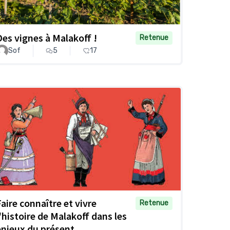
Des vignes à Malakoff !
Retenue
Sof
5
17
Faire connaître et vivre
Retenue
l'histoire de Malakoff dans les
enjeux du présent