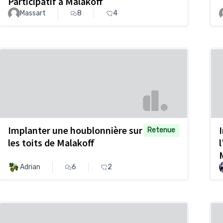
Participatif à Malakoff
Massart
8
4
Implanter une houblonnière sur
Retenue
les toits de Malakoff
Adrian
6
2