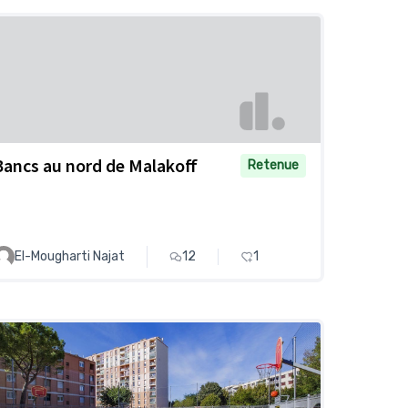
Bancs au nord de Malakoff
Retenue
El-Mougharti Najat
12
1