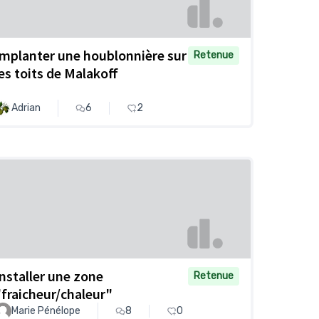
Implanter une houblonnière sur
Retenue
les toits de Malakoff
Adrian
6
2
Installer une zone
Retenue
"fraicheur/chaleur"
Marie Pénélope
8
0