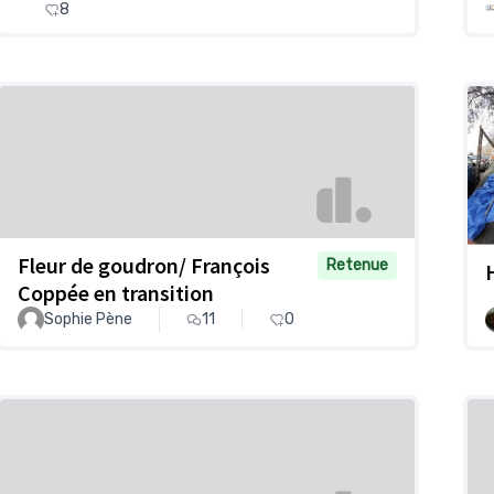
8
Fleur de goudron/ François
Retenue
Coppée en transition
Sophie Pène
11
0