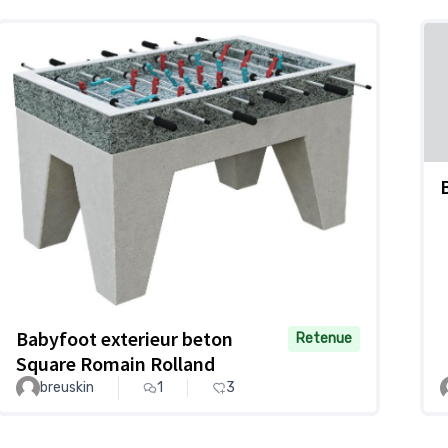
Babyfoot exterieur beton
Retenue
Square Romain Rolland
breuskin
1
3