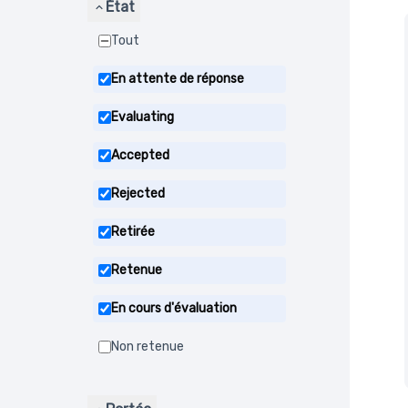
État
Tout
En attente de réponse
Evaluating
Accepted
Rejected
Retirée
Retenue
En cours d'évaluation
Non retenue