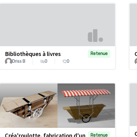
Bibliothèques à livres
Retenue
Driss B
0
0
Créa'roulotte, fabrication d'un
Retenue