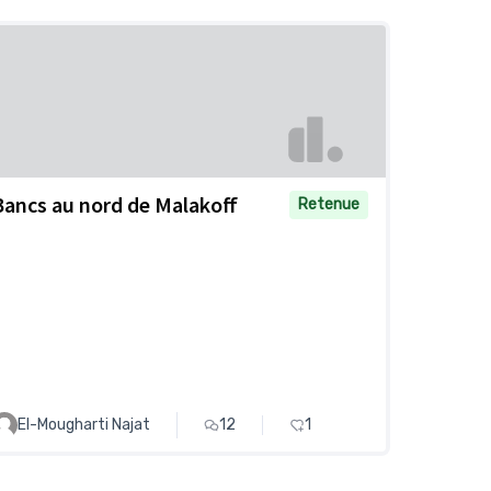
Bancs au nord de Malakoff
Retenue
El-Mougharti Najat
12
1