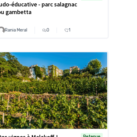
ludo-éducative - parc salagnac
ou gambetta
Rania Meral
0
1
Des vignes à Malakoff !
Retenue