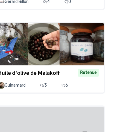
Gérard Billon
4
0
Huile d'olive de Malakoff
Retenue
Guinamard
3
6