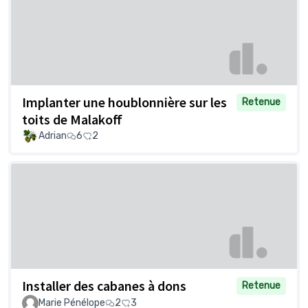
Implanter une houblonnière sur les
Retenue
toits de Malakoff
Adrian
6
2
Installer des cabanes à dons
Retenue
Marie Pénélope
2
3