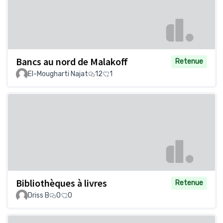
Bancs au nord de Malakoff
Retenue
El-Mougharti Najat
12
1
Bibliothèques à livres
Retenue
Driss B
0
0