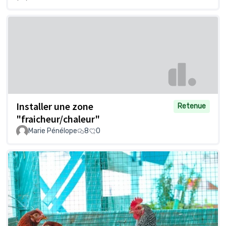
Installer une zone
Retenue
"fraicheur/chaleur"
Marie Pénélope
8
0