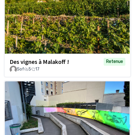
Des vignes à Malakoff !
Retenue
Sof
5
17