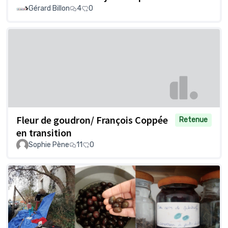
Gérard Billon
4
0
Fleur de goudron/ François Coppée
Retenue
en transition
Sophie Pène
11
0