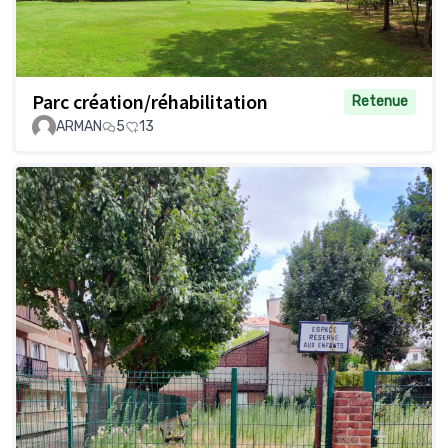
Parc création/réhabilitation
Retenue
ARMAN
5
13