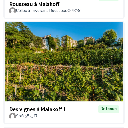
Rousseau à Malakoff
Collectif riverains Rousseau
4
8
Des vignes à Malakoff !
Retenue
Sof
5
17