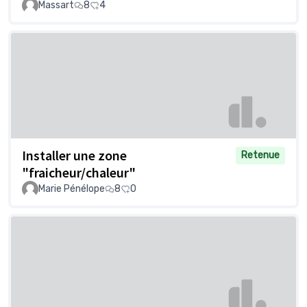
Massart
8
4
Installer une zone
Retenue
"fraicheur/chaleur"
Marie Pénélope
8
0