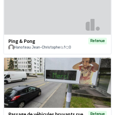
Ping & Pong
Retenue
Hanoteau Jean-Christophe
1
0
Passage de véhicules bruyants rue
Retenue