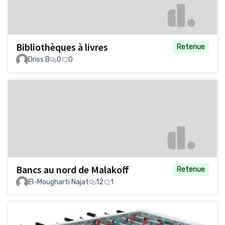
Bibliothèques à livres
Retenue
Driss B
0
0
Bancs au nord de Malakoff
Retenue
El-Mougharti Najat
12
1