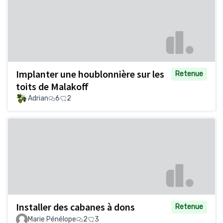
Implanter une houblonnière sur les
Retenue
toits de Malakoff
Adrian
6
2
Installer des cabanes à dons
Retenue
Marie Pénélope
2
3