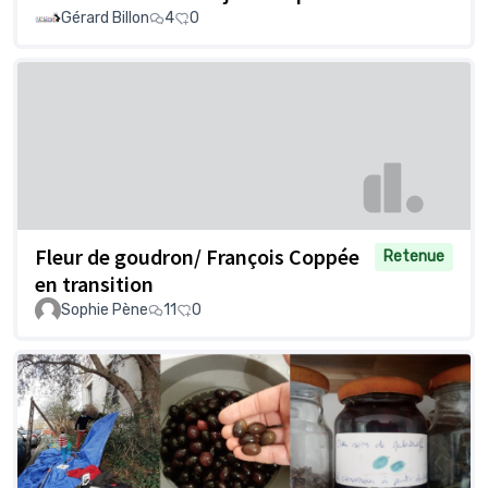
Gérard Billon
4
0
Fleur de goudron/ François Coppée
Retenue
en transition
Sophie Pène
11
0