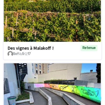
Des vignes à Malakoff !
Retenue
Sof
5
17