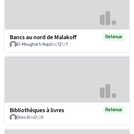
Bancs au nord de Malakoff
Retenue
El-Mougharti Najat
12
1
Bibliothèques à livres
Retenue
Driss B
0
0