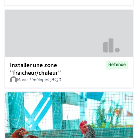
Installer une zone
Retenue
"fraicheur/chaleur"
Marie Pénélope
8
0