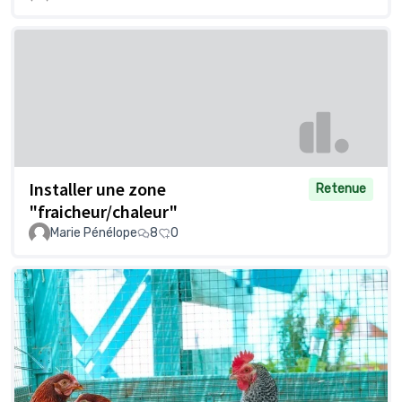
Installer une zone
Retenue
"fraicheur/chaleur"
Marie Pénélope
8
0