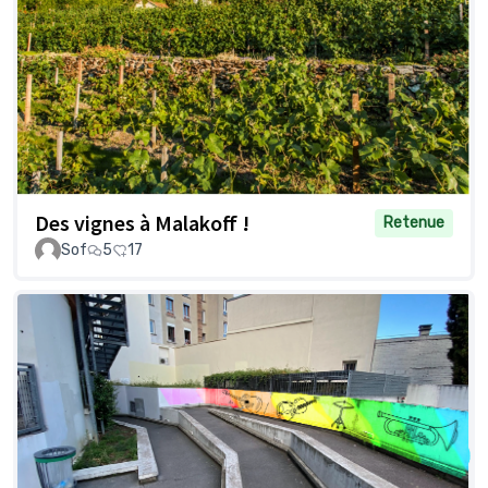
Des vignes à Malakoff !
Retenue
Sof
5
17