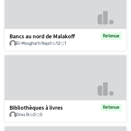
Bancs au nord de Malakoff
Retenue
El-Mougharti Najat
12
1
Bibliothèques à livres
Retenue
Driss B
0
0