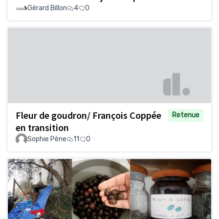
Gérard Billon
4
0
Fleur de goudron/ François Coppée
Retenue
en transition
Sophie Pène
11
0