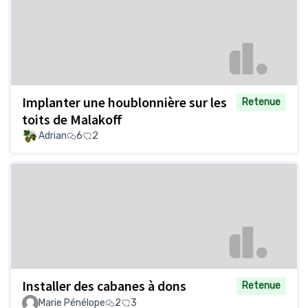
Implanter une houblonnière sur les
Retenue
toits de Malakoff
Adrian
6
2
Installer des cabanes à dons
Retenue
Marie Pénélope
2
3