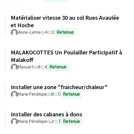
Matérialiser vitesse 30 au sol Rues Avaulée
et Hoche
Anne-Lehre
4
0
Retenue
MALAKOCOTTES Un Poulailler Participatif à
Malakoff
Massart
8
4
Retenue
Installer une zone "fraicheur/chaleur"
Marie Pénélope
8
0
Retenue
Installer des cabanes à dons
Marie Pénélope
2
3
Retenue