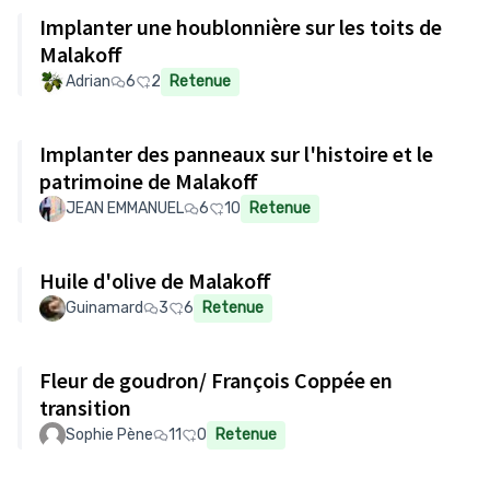
Implanter une houblonnière sur les toits de
Malakoff
Adrian
6
2
Retenue
Implanter des panneaux sur l'histoire et le
patrimoine de Malakoff
JEAN EMMANUEL
6
10
Retenue
Huile d'olive de Malakoff
Guinamard
3
6
Retenue
Fleur de goudron/ François Coppée en
transition
Sophie Pène
11
0
Retenue