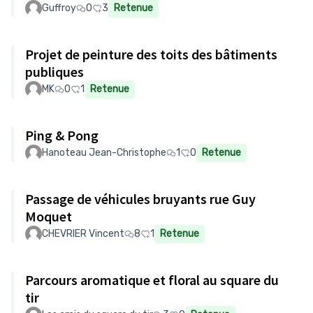
Guffroy
0
3
Retenue
Projet de peinture des toits des bâtiments
publiques
MK
0
1
Retenue
Ping & Pong
Hanoteau Jean-Christophe
1
0
Retenue
Passage de véhicules bruyants rue Guy
Moquet
CHEVRIER Vincent
8
1
Retenue
Parcours aromatique et floral au square du
tir