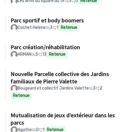
Les amis du square du tir
3
0
Retenue
Parc sportif et body boomers
Cochet Helene
3
1
Retenue
Parc création/réhabilitation
ARMAN
5
13
Retenue
Nouvelle Parcelle collective des Jardins
familiaux de Pierre Valette
Bougeard et collectif Jardins Valette
3
2
Retenue
Mutualisation de jeux d’extérieur dans les
parcs
Agathe
0
1
Retenue