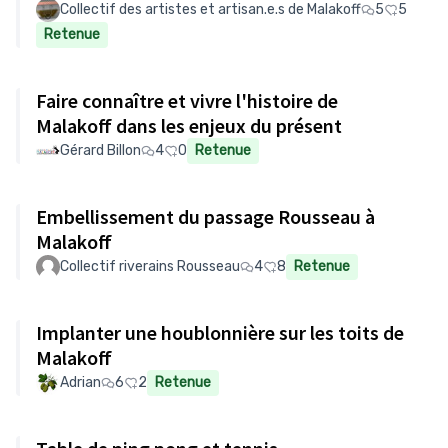
Collectif des artistes et artisan.e.s de Malakoff
5
5
Retenue
Faire connaître et vivre l'histoire de
Malakoff dans les enjeux du présent
Gérard Billon
4
0
Retenue
Embellissement du passage Rousseau à
Malakoff
Collectif riverains Rousseau
4
8
Retenue
Implanter une houblonnière sur les toits de
Malakoff
Adrian
6
2
Retenue