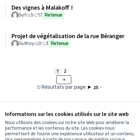
Des vignes à Malakoff !
Sof
5
17
Retenue
Projet de végétalisation de la rue Béranger
Guffroy
0
3
Retenue
1
2
Résultats par page :
25
Informations sur les cookies utilisés sur le site web
Voir toutes les propositions retirées
Nous utilisons des cookies sur notre site Web pour améliorer la
performance et les contenus du site. Les cookies nous
permettent de fournir une expérience utilisateur et un contenu
Conditions d'utilisation
plus personnalisés à partir de nos canaux de médias sociaux.
Paramètres des cookies