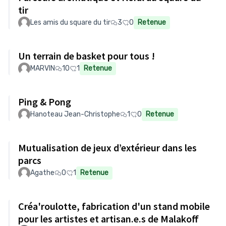
tir
Les amis du square du tir
3
0
Retenue
Un terrain de basket pour tous !
MARVIN
10
1
Retenue
Ping & Pong
Hanoteau Jean-Christophe
1
0
Retenue
Mutualisation de jeux d’extérieur dans les
parcs
Agathe
0
1
Retenue
Créa'roulotte, fabrication d'un stand mobile
pour les artistes et artisan.e.s de Malakoff