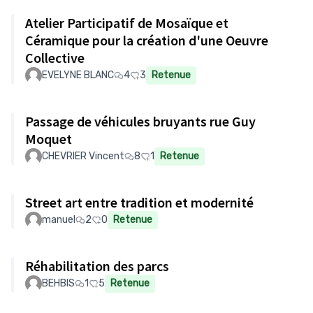
Atelier Participatif de Mosaïque et
Céramique pour la création d'une Oeuvre
Collective
EVELYNE BLANC
4
3
Retenue
Passage de véhicules bruyants rue Guy
Moquet
CHEVRIER Vincent
8
1
Retenue
Street art entre tradition et modernité
manuel
2
0
Retenue
Réhabilitation des parcs
BEHBIS
1
5
Retenue