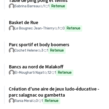
Table de ping pong et tennis
Sabrina Barreau
1
1
Retenue
Basket de Rue
Le Bougnec Jean-Thierry
1
0
Retenue
Parc sportif et body boomers
Cochet Helene
3
1
Retenue
Bancs au nord de Malakoff
El-Mougharti Najat
12
1
Retenue
Création d'une aire de jeux ludo-éducative -
parc salagnac ou gambetta
Rania Meral
0
1
Retenue