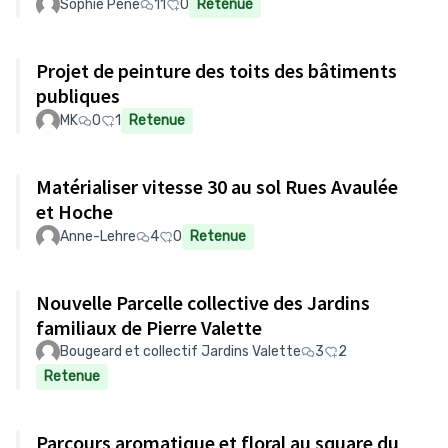
Sophie Pène
11
0
Retenue
Projet de peinture des toits des bâtiments
publiques
MK
0
1
Retenue
Matérialiser vitesse 30 au sol Rues Avaulée
et Hoche
Anne-Lehre
4
0
Retenue
Nouvelle Parcelle collective des Jardins
familiaux de Pierre Valette
Bougeard et collectif Jardins Valette
3
2
Retenue
Parcours aromatique et floral au square du