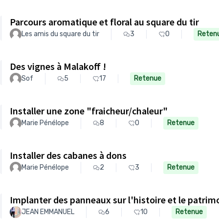
Parcours aromatique et floral au square du tir
Les amis du square du tir
3
0
Reten
Des vignes à Malakoff !
Sof
5
17
Retenue
Installer une zone "fraicheur/chaleur"
Marie Pénélope
8
0
Retenue
Installer des cabanes à dons
Marie Pénélope
2
3
Retenue
Implanter des panneaux sur l'histoire et le patrim
JEAN EMMANUEL
6
10
Retenue