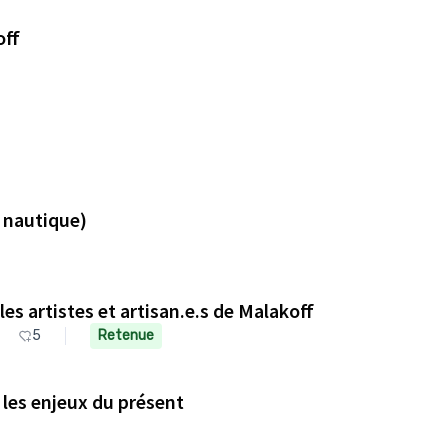
off
e nautique)
es artistes et artisan.e.s de Malakoff
5
Retenue
s les enjeux du présent