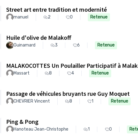
Street art entre tradition et modernité
manuel
2
0
Retenue
Huile d'olive de Malakoff
Guinamard
3
6
Retenue
MALAKOCOTTES Un Poulailler Participatif à Malak
Massart
8
4
Retenue
Passage de véhicules bruyants rue Guy Moquet
CHEVRIER Vincent
8
1
Retenue
Ping & Pong
Hanoteau Jean-Christophe
1
0
Ret