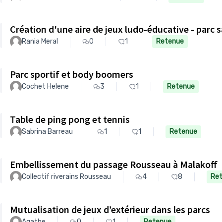
Création d'une aire de jeux ludo-éducative - parc
Rania Meral
0
1
Retenue
Parc sportif et body boomers
Cochet Helene
3
1
Retenue
Table de ping pong et tennis
Sabrina Barreau
1
1
Retenue
Embellissement du passage Rousseau à Malakoff
Collectif riverains Rousseau
4
8
Re
Mutualisation de jeux d’extérieur dans les parcs
Agathe
0
1
Retenue