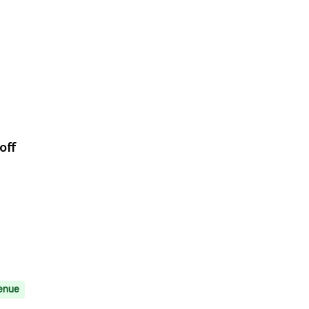
off
enue