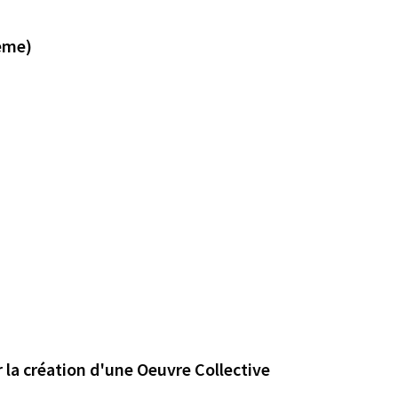
eme)
Atelier Participatif de Mosaïque et Céramique pour la création d'une Oeuvre Collective