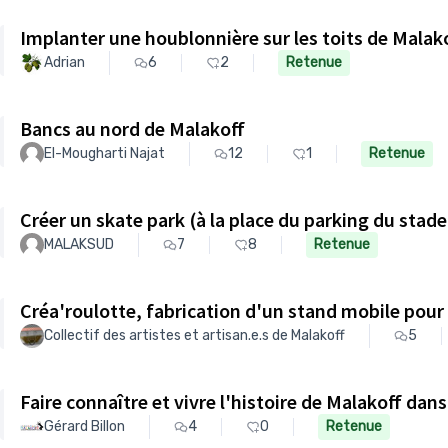
Implanter une houblonnière sur les toits de Malak
Adrian
6
2
Retenue
Bancs au nord de Malakoff
El-Mougharti Najat
12
1
Retenue
Créer un skate park (à la place du parking du stad
MALAKSUD
7
8
Retenue
Créa'roulotte, fabrication d'un stand mobile pour l
Collectif des artistes et artisan.e.s de Malakoff
5
Faire connaître et vivre l'histoire de Malakoff dan
Gérard Billon
4
0
Retenue