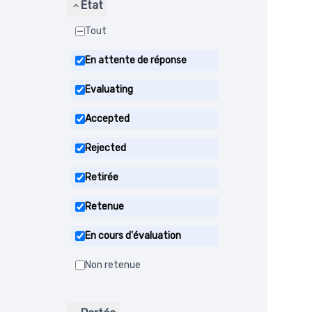
État
Tout
En attente de réponse
Evaluating
Accepted
Rejected
Retirée
Retenue
En cours d'évaluation
Non retenue