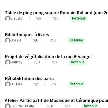
Table de ping pong square Romain Rolland (une 2
breuskin
6
5
Retenue
Bibliothèques à livres
Driss B
0
0
Retenue
Projet de végétalisation de la rue Béranger
Guffroy
0
3
Retenue
Réhabilitation des parcs
BEHBIS
1
5
Retenue
EVELYNE BLANC
4
3
Retenue