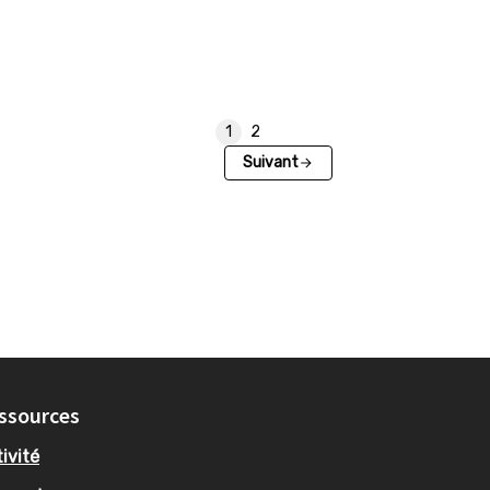
1
2
Suivant
ssources
ivité