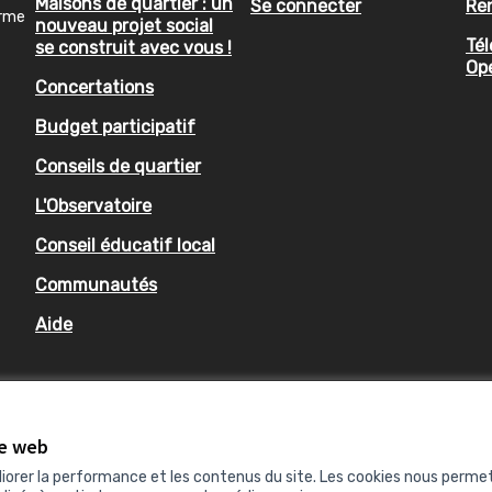
Maisons de quartier : un
Se connecter
Re
orme
nouveau projet social
Tél
se construit avec vous !
Op
Concertations
Budget participatif
Conseils de quartier
L'Observatoire
Conseil éducatif local
Communautés
Aide
te web
liorer la performance et les contenus du site. Les cookies nous perme