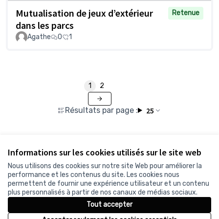
Mutualisation de jeux d’extérieur
Retenue
dans les parcs
Agathe
0
1
1
2
Résultats par page :
25
Voir toutes les propositions retirées
Informations sur les cookies utilisés sur le site web
Nous utilisons des cookies sur notre site Web pour améliorer la
performance et les contenus du site. Les cookies nous
permettent de fournir une expérience utilisateur et un contenu
Conditions d'utilisation
plus personnalisés à partir de nos canaux de médias sociaux.
Paramètres des cookies
Tout accepter