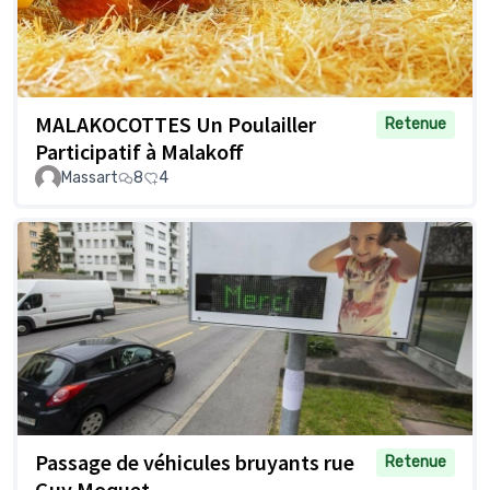
MALAKOCOTTES Un Poulailler
Retenue
Participatif à Malakoff
Massart
8
4
Passage de véhicules bruyants rue
Retenue
Guy Moquet