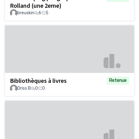
Rolland (une 2eme)
breuskin
6
5
Bibliothèques à livres
Retenue
Driss B
0
0