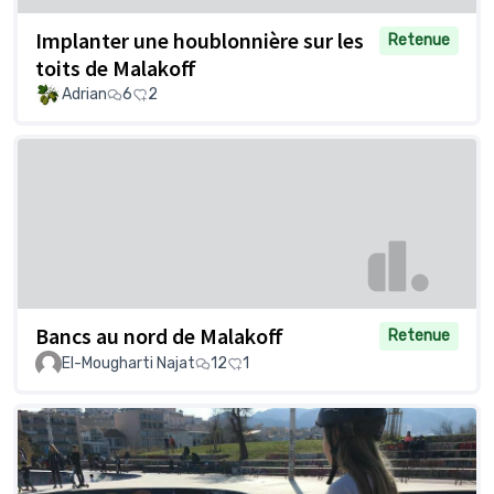
Implanter une houblonnière sur les
Retenue
toits de Malakoff
Adrian
6
2
Bancs au nord de Malakoff
Retenue
El-Mougharti Najat
12
1