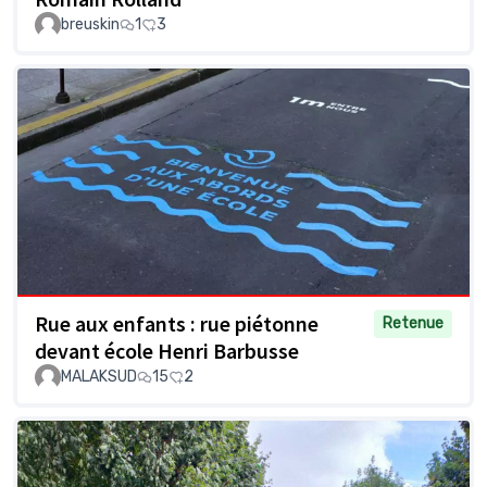
breuskin
1
3
Rue aux enfants : rue piétonne
Retenue
devant école Henri Barbusse
MALAKSUD
15
2