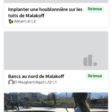
Implanter une houblonnière sur les
Retenue
toits de Malakoff
Adrian
6
2
Bancs au nord de Malakoff
Retenue
El-Mougharti Najat
12
1