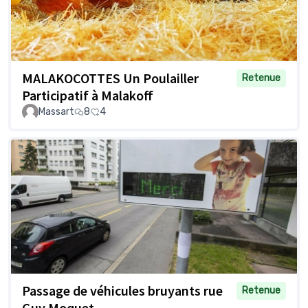
MALAKOCOTTES Un Poulailler
Retenue
Participatif à Malakoff
Massart
8
4
Passage de véhicules bruyants rue
Retenue
Guy Moquet