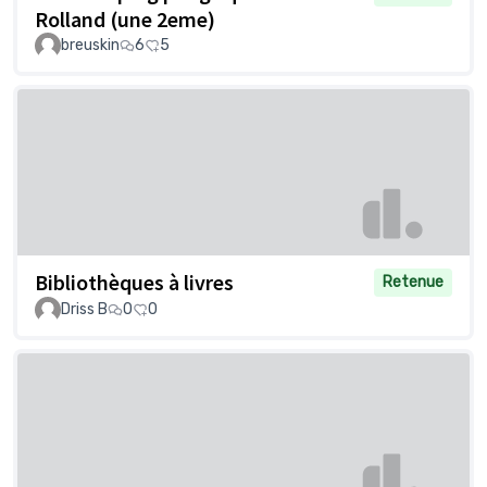
Rolland (une 2eme)
breuskin
6
5
Bibliothèques à livres
Retenue
Driss B
0
0