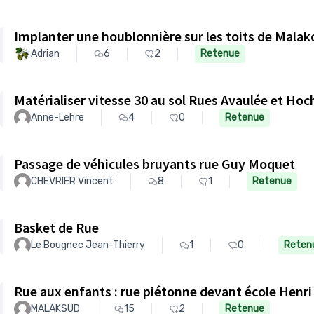
Implanter une houblonnière sur les toits de Malak
Adrian
6
2
Retenue
Matérialiser vitesse 30 au sol Rues Avaul
Anne-Lehre
4
0
Retenue
Passage de véhicules bruyants rue Guy Moquet
CHEVRIER Vincent
8
1
Retenue
Basket de Rue
Le Bougnec Jean-Thierry
1
0
Reten
Rue aux enfants : rue piétonne devant école Henr
MALAKSUD
15
2
Retenue