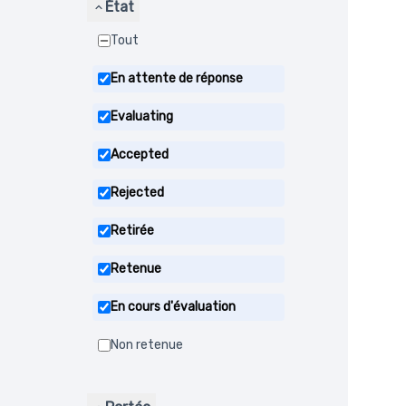
État
Tout
En attente de réponse
Evaluating
Accepted
Rejected
Retirée
Retenue
En cours d'évaluation
Non retenue