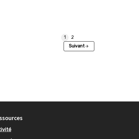
1
2
Suivant
ssources
ivité