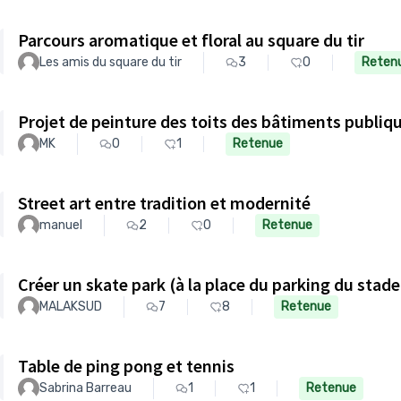
Parcours aromatique et floral au square du tir
Les amis du square du tir
3
0
Reten
Projet de peinture des toits des bâtiments publiq
MK
0
1
Retenue
Street art entre tradition et modernité
manuel
2
0
Retenue
Créer un skate park (à la place du parking du stad
MALAKSUD
7
8
Retenue
Table de ping pong et tennis
Sabrina Barreau
1
1
Retenue