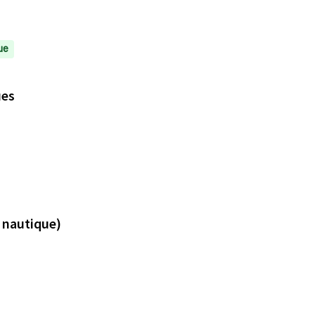
ue
ues
e nautique)