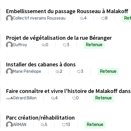
Embellissement du passage Rousseau à Malakoff
Collectif riverains Rousseau
4
8
Re
Projet de végétalisation de la rue Béranger
Guffroy
0
3
Retenue
Installer des cabanes à dons
Marie Pénélope
2
3
Retenue
Faire connaître et vivre l'histoire de Malakoff dan
Gérard Billon
4
0
Retenue
Parc création/réhabilitation
ARMAN
5
13
Retenue