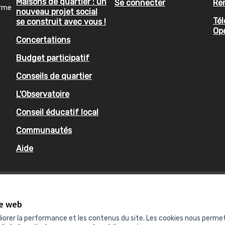
Maisons de quartier : un
Se connecter
Re
orme
nouveau projet social
Tél
se construit avec vous !
Op
Concertations
Budget participatif
Conseils de quartier
L'Observatoire
Conseil éducatif local
Communautés
Aide
te web
liorer la performance et les contenus du site. Les cookies nous perme