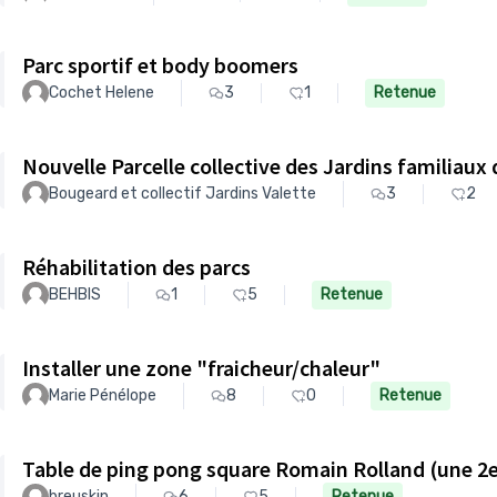
Parc sportif et body boomers
Cochet Helene
3
1
Retenue
Nouvelle Parcelle collective des Jardins familiaux 
Bougeard et collectif Jardins Valette
3
2
Réhabilitation des parcs
BEHBIS
1
5
Retenue
Installer une zone "fraicheur/chaleur"
Marie Pénélope
8
0
Retenue
Table de ping pong square Romain Rolland (une 2
breuskin
6
5
Retenue