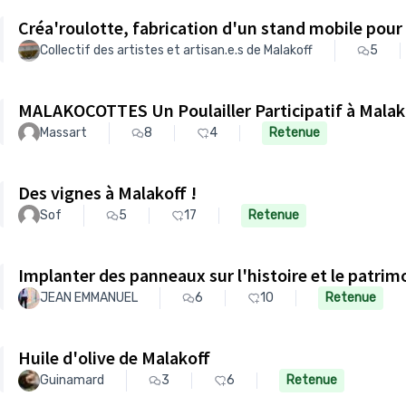
Créa'roulotte, fabrication d'un stand mobile pour l
Collectif des artistes et artisan.e.s de Malakoff
5
MALAKOCOTTES Un Poulailler Participatif à Malak
Massart
8
4
Retenue
Des vignes à Malakoff !
Sof
5
17
Retenue
Implanter des panneaux sur l'histoire et le patrim
JEAN EMMANUEL
6
10
Retenue
Huile d'olive de Malakoff
Guinamard
3
6
Retenue