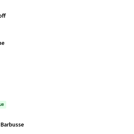
off
ée et Hoche
ue
i Barbusse