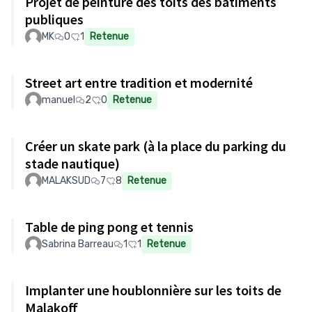
Projet de peinture des toits des bâtiments
publiques
MK
0
1
Retenue
Street art entre tradition et modernité
manuel
2
0
Retenue
Créer un skate park (à la place du parking du
stade nautique)
MALAKSUD
7
8
Retenue
Table de ping pong et tennis
Sabrina Barreau
1
1
Retenue
Implanter une houblonnière sur les toits de
Malakoff