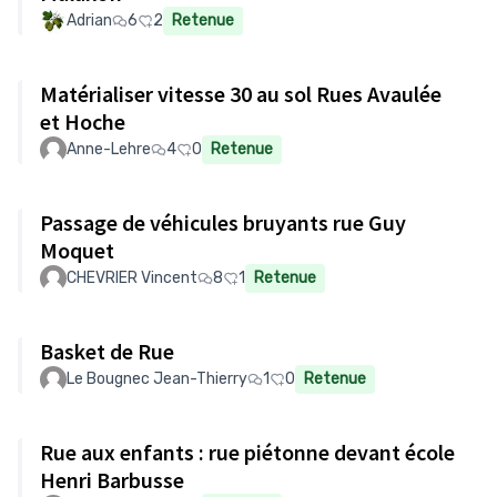
Adrian
6
2
Retenue
Matérialiser vitesse 30 au sol Rues Avaulée
et Hoche
Anne-Lehre
4
0
Retenue
Passage de véhicules bruyants rue Guy
Moquet
CHEVRIER Vincent
8
1
Retenue
Basket de Rue
Le Bougnec Jean-Thierry
1
0
Retenue
Rue aux enfants : rue piétonne devant école
Henri Barbusse