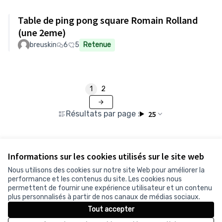
Table de ping pong square Romain Rolland
(une 2eme)
breuskin
6
5
Retenue
1
2
Résultats par page :
25
Informations sur les cookies utilisés sur le site web
Voir toutes les propositions retirées
Nous utilisons des cookies sur notre site Web pour améliorer la
performance et les contenus du site. Les cookies nous
permettent de fournir une expérience utilisateur et un contenu
Conditions d'utilisation
plus personnalisés à partir de nos canaux de médias sociaux.
Paramètres des cookies
Tout accepter