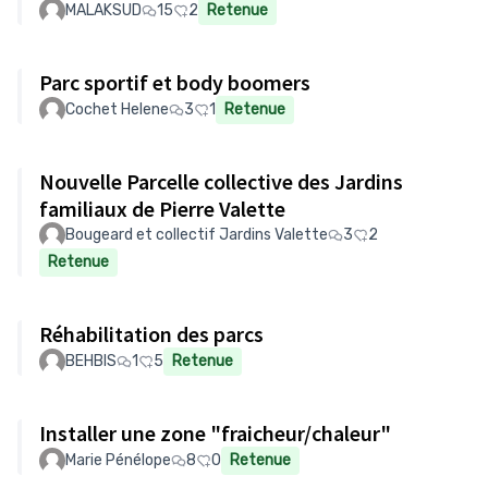
MALAKSUD
15
2
Retenue
Parc sportif et body boomers
Cochet Helene
3
1
Retenue
Nouvelle Parcelle collective des Jardins
familiaux de Pierre Valette
Bougeard et collectif Jardins Valette
3
2
Retenue
Réhabilitation des parcs
BEHBIS
1
5
Retenue
Installer une zone "fraicheur/chaleur"
Marie Pénélope
8
0
Retenue