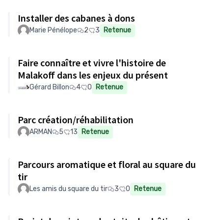
Installer des cabanes à dons
Marie Pénélope
2
3
Retenue
Faire connaître et vivre l'histoire de
Malakoff dans les enjeux du présent
Gérard Billon
4
0
Retenue
Parc création/réhabilitation
ARMAN
5
13
Retenue
Parcours aromatique et floral au square du
tir
Les amis du square du tir
3
0
Retenue