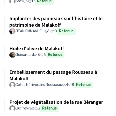
Sof
5
17
Retenue
Implanter des panneaux sur l'histoire et le
patrimoine de Malakoff
JEAN EMMANUEL
6
10
Retenue
Huile d'olive de Malakoff
Guinamard
3
6
Retenue
Embellissement du passage Rousseau à
Malakoff
Collectif riverains Rousseau
4
8
Retenue
Projet de végétalisation de la rue Béranger
Guffroy
0
3
Retenue