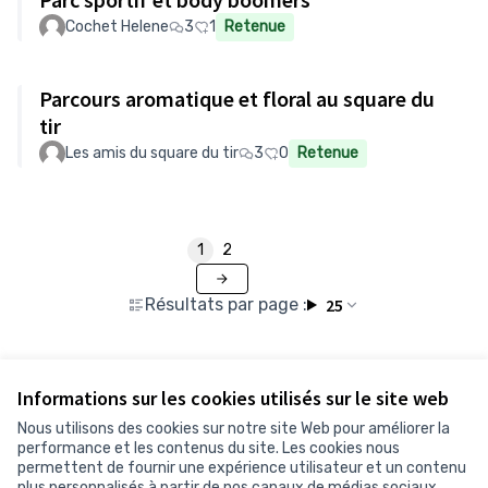
Cochet Helene
3
1
Retenue
Parcours aromatique et floral au square du
tir
Les amis du square du tir
3
0
Retenue
1
2
Résultats par page :
25
Informations sur les cookies utilisés sur le site web
Voir toutes les propositions retirées
Nous utilisons des cookies sur notre site Web pour améliorer la
performance et les contenus du site. Les cookies nous
permettent de fournir une expérience utilisateur et un contenu
Conditions d'utilisation
plus personnalisés à partir de nos canaux de médias sociaux.
Paramètres des cookies