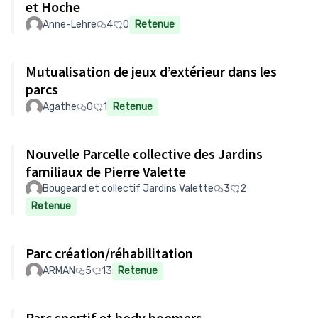
et Hoche
Anne-Lehre
4
0
Retenue
Mutualisation de jeux d’extérieur dans les
parcs
Agathe
0
1
Retenue
Nouvelle Parcelle collective des Jardins
familiaux de Pierre Valette
Bougeard et collectif Jardins Valette
3
2
Retenue
Parc création/réhabilitation
ARMAN
5
13
Retenue
Parc sportif et body boomers