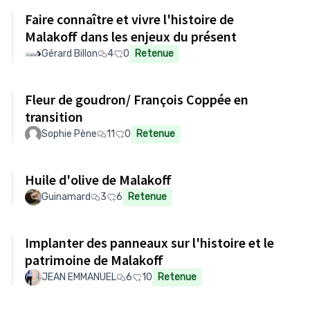
Faire connaître et vivre l'histoire de
Malakoff dans les enjeux du présent
Gérard Billon
4
0
Retenue
Fleur de goudron/ François Coppée en
transition
Sophie Pène
11
0
Retenue
Huile d'olive de Malakoff
Guinamard
3
6
Retenue
Implanter des panneaux sur l'histoire et le
patrimoine de Malakoff
JEAN EMMANUEL
6
10
Retenue