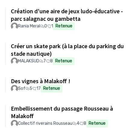
Création d'une aire de jeux ludo-éducative -
parc salagnac ou gambetta
Rania Meral
0
1
Retenue
Créer un skate park (à la place du parking du
stade nautique)
MALAKSUD
7
8
Retenue
Des vignes à Malakoff !
Sof
5
17
Retenue
Embellissement du passage Rousseau à
Malakoff
Collectif riverains Rousseau
4
8
Retenue