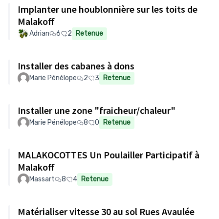
Implanter une houblonnière sur les toits de
Malakoff
Adrian
6
2
Retenue
Installer des cabanes à dons
Marie Pénélope
2
3
Retenue
Installer une zone "fraicheur/chaleur"
Marie Pénélope
8
0
Retenue
MALAKOCOTTES Un Poulailler Participatif à
Malakoff
Massart
8
4
Retenue
Matérialiser vitesse 30 au sol Rues Avaulée