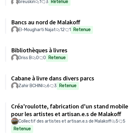
breuskin
1
3
Retenue
Bancs au nord de Malakoff
El-Mougharti Najat
12
1
Retenue
Bibliothèques à livres
Driss B
0
0
Retenue
Cabane à livre dans divers parcs
Zahir BCHINI
6
3
Retenue
Créa'roulotte, fabrication d'un stand mobile
pour les artistes et artisan.e.s de Malakoff
Collectif des artistes et artisan.e.s de Malakoff
5
5
Retenue