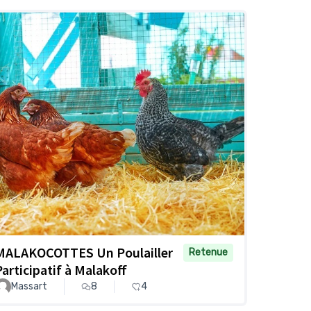
MALAKOCOTTES Un Poulailler
Retenue
Participatif à Malakoff
Massart
8
4