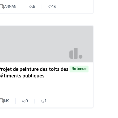
ARMAN
5
13
Projet de peinture des toits des
Retenue
bâtiments publiques
MK
0
1