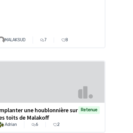
MALAKSUD
7
8
Implanter une houblonnière sur
Retenue
les toits de Malakoff
Adrian
6
2