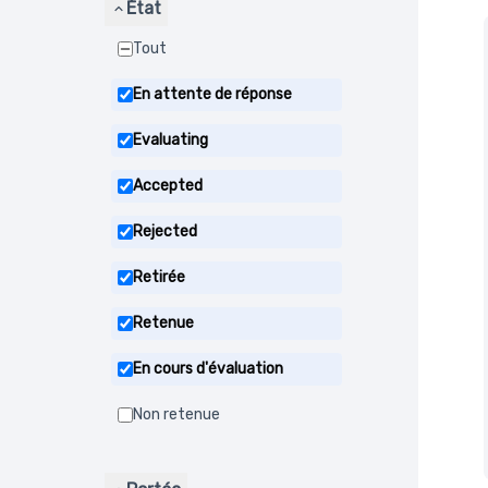
État
Tout
En attente de réponse
Evaluating
Accepted
Rejected
Retirée
Retenue
En cours d'évaluation
Non retenue