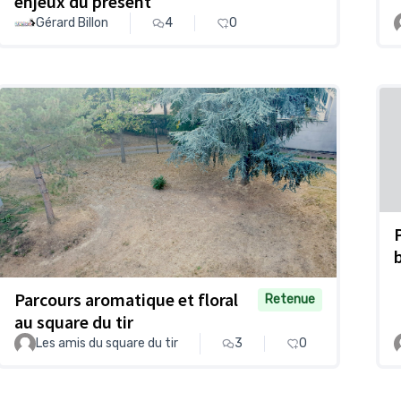
enjeux du présent
Gérard Billon
4
0
Parcours aromatique et floral
Retenue
au square du tir
Les amis du square du tir
3
0