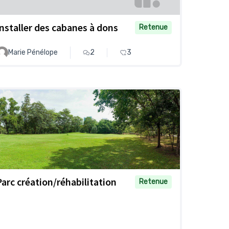
Installer des cabanes à dons
Retenue
Marie Pénélope
2
3
Parc création/réhabilitation
Retenue