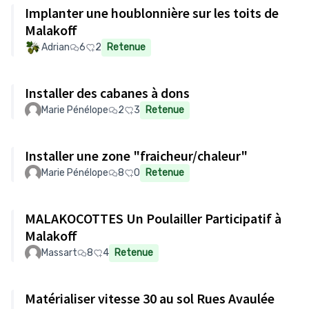
Implanter une houblonnière sur les toits de
Malakoff
Adrian
6
2
Retenue
Installer des cabanes à dons
Marie Pénélope
2
3
Retenue
Installer une zone "fraicheur/chaleur"
Marie Pénélope
8
0
Retenue
MALAKOCOTTES Un Poulailler Participatif à
Malakoff
Massart
8
4
Retenue
Matérialiser vitesse 30 au sol Rues Avaulée