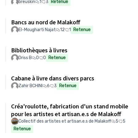
breuskin
1
3
Retenue
Bancs au nord de Malakoff
El-Mougharti Najat
12
1
Retenue
Bibliothèques à livres
Driss B
0
0
Retenue
Cabane à livre dans divers parcs
Zahir BCHINI
6
3
Retenue
Créa'roulotte, fabrication d'un stand mobile
pour les artistes et artisan.e.s de Malakoff
Collectif des artistes et artisan.e.s de Malakoff
5
5
Retenue