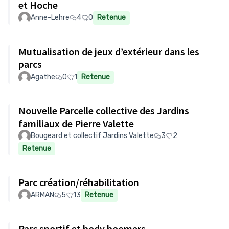
et Hoche
Anne-Lehre
4
0
Retenue
Mutualisation de jeux d’extérieur dans les
parcs
Agathe
0
1
Retenue
Nouvelle Parcelle collective des Jardins
familiaux de Pierre Valette
Bougeard et collectif Jardins Valette
3
2
Retenue
Parc création/réhabilitation
ARMAN
5
13
Retenue
Parc sportif et body boomers