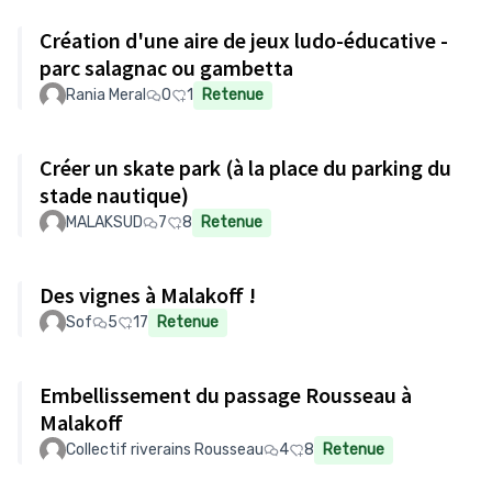
Création d'une aire de jeux ludo-éducative -
parc salagnac ou gambetta
Rania Meral
0
1
Retenue
Créer un skate park (à la place du parking du
stade nautique)
MALAKSUD
7
8
Retenue
Des vignes à Malakoff !
Sof
5
17
Retenue
Embellissement du passage Rousseau à
Malakoff
Collectif riverains Rousseau
4
8
Retenue