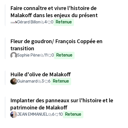
Faire connaître et vivre l'histoire de
Malakoff dans les enjeux du présent
Gérard Billon
4
0
Retenue
Fleur de goudron/ François Coppée en
transition
Sophie Pène
11
0
Retenue
Huile d'olive de Malakoff
Guinamard
3
6
Retenue
Implanter des panneaux sur l'histoire et le
patrimoine de Malakoff
JEAN EMMANUEL
6
10
Retenue