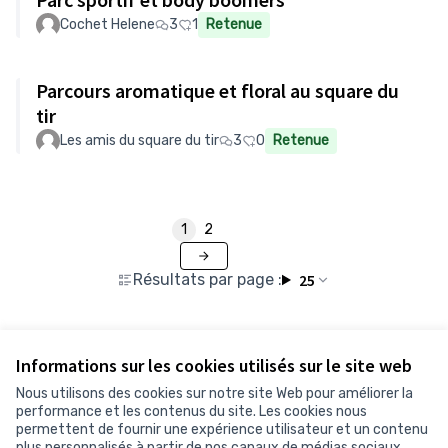
Cochet Helene
3
1
Retenue
Parcours aromatique et floral au square du
tir
Les amis du square du tir
3
0
Retenue
1
2
Résultats par page :
25
Informations sur les cookies utilisés sur le site web
Voir toutes les propositions retirées
Nous utilisons des cookies sur notre site Web pour améliorer la
performance et les contenus du site. Les cookies nous
permettent de fournir une expérience utilisateur et un contenu
Conditions d'utilisation
plus personnalisés à partir de nos canaux de médias sociaux.
Paramètres des cookies