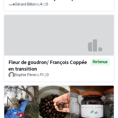
Gérard Billon
4
0
Fleur de goudron/ François Coppée
Retenue
en transition
Sophie Pène
11
0