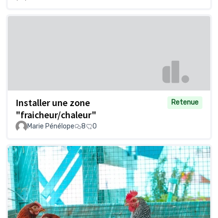
Installer une zone
Retenue
"fraicheur/chaleur"
Marie Pénélope
8
0