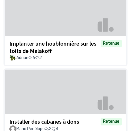
Implanter une houblonnière sur les
Retenue
toits de Malakoff
Adrian
6
2
Installer des cabanes à dons
Retenue
Marie Pénélope
2
3