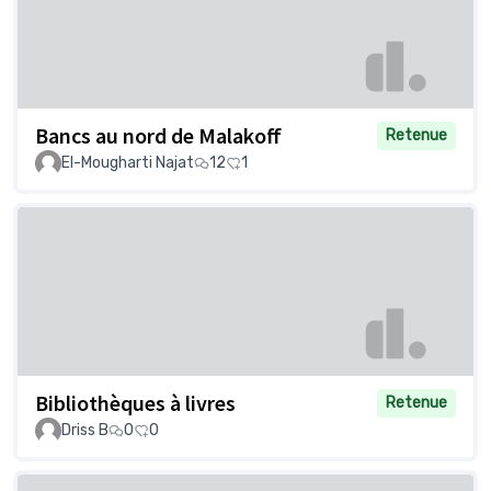
Bancs au nord de Malakoff
Retenue
El-Mougharti Najat
12
1
Bibliothèques à livres
Retenue
Driss B
0
0