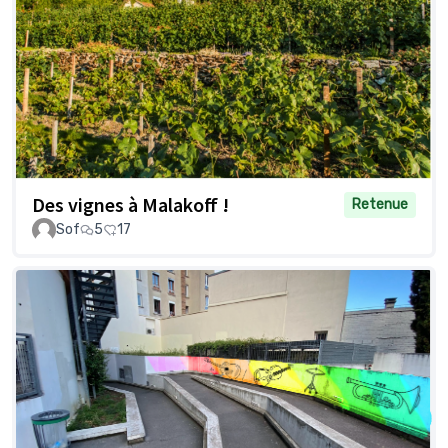
Des vignes à Malakoff !
Retenue
Sof
5
17