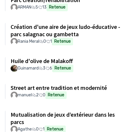
ARMAN
5
13
Retenue
Création d'une aire de jeux ludo-éducative -
parc salagnac ou gambetta
Rania Meral
0
1
Retenue
Huile d'olive de Malakoff
Guinamard
3
6
Retenue
Street art entre tradition et modernité
manuel
2
0
Retenue
Mutualisation de jeux d’extérieur dans les
parcs
Agathe
0
1
Retenue