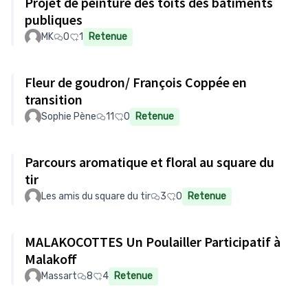
Projet de peinture des toits des bâtiments
publiques
MK
0
1
Retenue
Fleur de goudron/ François Coppée en
transition
Sophie Pène
11
0
Retenue
Parcours aromatique et floral au square du
tir
Les amis du square du tir
3
0
Retenue
MALAKOCOTTES Un Poulailler Participatif à
Malakoff
Massart
8
4
Retenue