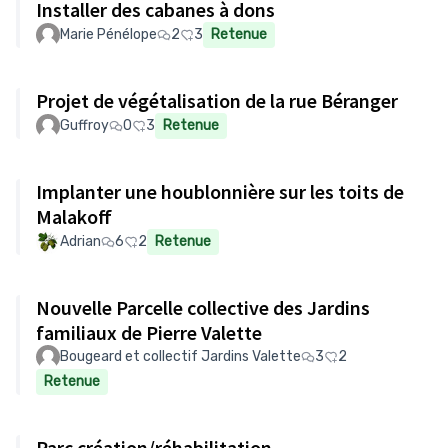
Installer des cabanes à dons
Marie Pénélope
2
3
Retenue
Projet de végétalisation de la rue Béranger
Guffroy
0
3
Retenue
Implanter une houblonnière sur les toits de
Malakoff
Adrian
6
2
Retenue
Nouvelle Parcelle collective des Jardins
familiaux de Pierre Valette
Bougeard et collectif Jardins Valette
3
2
Retenue
Parc création/réhabilitation