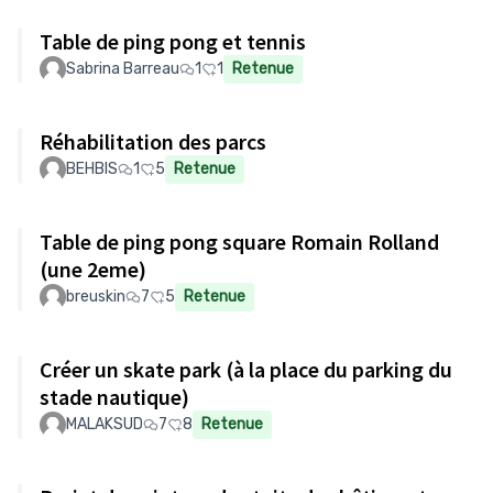
Table de ping pong et tennis
Sabrina Barreau
1
1
Retenue
Réhabilitation des parcs
BEHBIS
1
5
Retenue
Table de ping pong square Romain Rolland
(une 2eme)
breuskin
7
5
Retenue
Créer un skate park (à la place du parking du
stade nautique)
MALAKSUD
7
8
Retenue