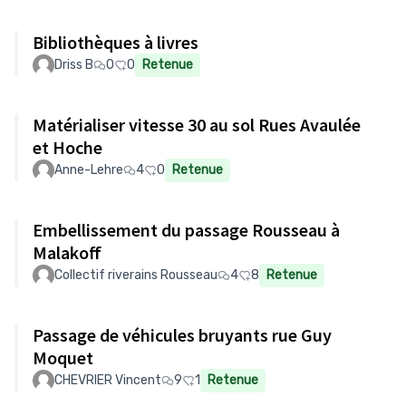
Bibliothèques à livres
Driss B
0
0
Retenue
Matérialiser vitesse 30 au sol Rues Avaulée
et Hoche
Anne-Lehre
4
0
Retenue
Embellissement du passage Rousseau à
Malakoff
Collectif riverains Rousseau
4
8
Retenue
Passage de véhicules bruyants rue Guy
Moquet
CHEVRIER Vincent
9
1
Retenue