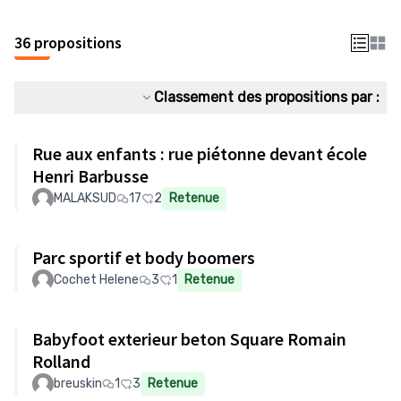
36 propositions
Classement des propositions par :
Rue aux enfants : rue piétonne devant école
Henri Barbusse
MALAKSUD
17
2
Retenue
Parc sportif et body boomers
Cochet Helene
3
1
Retenue
Babyfoot exterieur beton Square Romain
Rolland
breuskin
1
3
Retenue