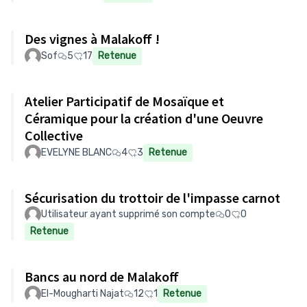
Des vignes à Malakoff !
Sof
5
17
Retenue
Atelier Participatif de Mosaïque et
Céramique pour la création d'une Oeuvre
Collective
EVELYNE BLANC
4
3
Retenue
Sécurisation du trottoir de l'impasse carnot
Utilisateur ayant supprimé son compte
0
0
Retenue
Bancs au nord de Malakoff
El-Mougharti Najat
12
1
Retenue