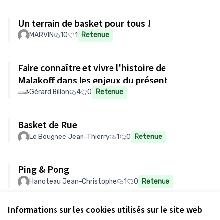
Un terrain de basket pour tous !
MARVIN
10
1
Retenue
Faire connaître et vivre l'histoire de
Malakoff dans les enjeux du présent
Gérard Billon
4
0
Retenue
Basket de Rue
Le Bougnec Jean-Thierry
1
0
Retenue
Ping & Pong
Hanoteau Jean-Christophe
1
0
Retenue
Informations sur les cookies utilisés sur le site web
Voir toutes les propositions retirées