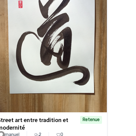
Street art entre tradition et
Retenue
modernité
manuel
2
0