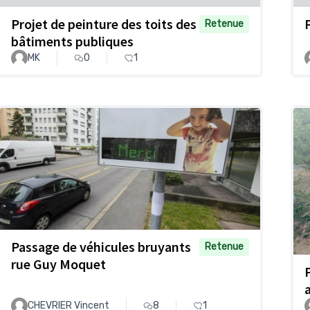
Projet de peinture des toits des
Retenue
bâtiments publiques
MK
0
1
Passage de véhicules bruyants
Retenue
rue Guy Moquet
CHEVRIER Vincent
8
1