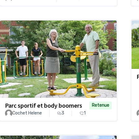
Parc sportif et body boomers
Retenue
Cochet Helene
3
1