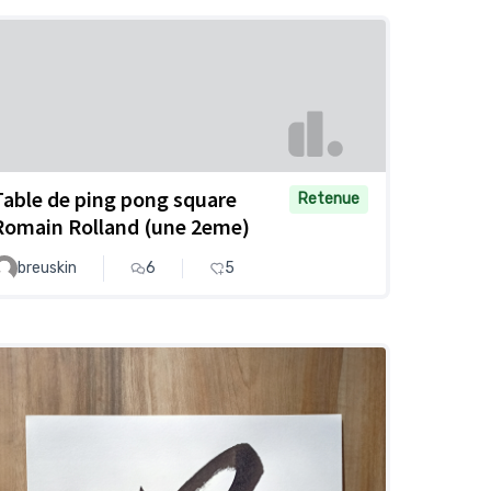
Table de ping pong square
Retenue
Romain Rolland (une 2eme)
breuskin
6
5