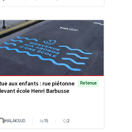
Rue aux enfants : rue piétonne
Retenue
devant école Henri Barbusse
MALAKSUD
15
2