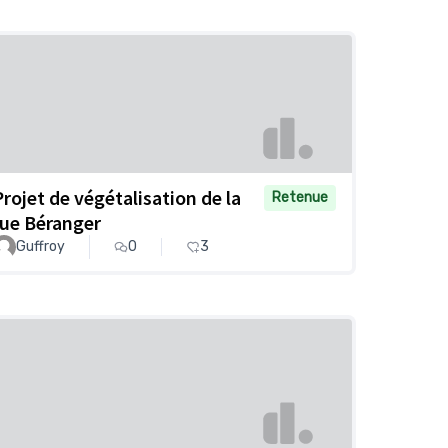
Projet de végétalisation de la
Retenue
rue Béranger
Guffroy
0
3