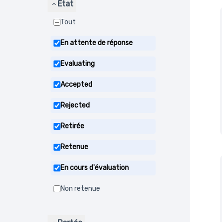
État
Tout
En attente de réponse
Evaluating
Accepted
Rejected
Retirée
Retenue
En cours d'évaluation
Non retenue