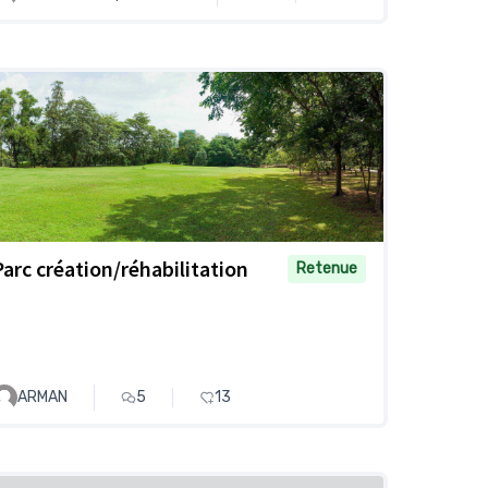
Parc création/réhabilitation
Retenue
ARMAN
5
13