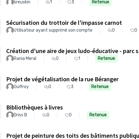
breuskin
1
3
Retenue
Sécurisation du trottoir de l'impasse carnot
Utilisateur ayant supprimé son compte
0
0
Création d'une aire de jeux ludo-éducative - parc
Rania Meral
0
1
Retenue
Projet de végétalisation de la rue Béranger
Guffroy
0
3
Retenue
Bibliothèques à livres
Driss B
0
0
Retenue
Projet de peinture des toits des bâtiments publiq