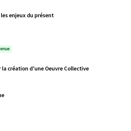
s les enjeux du présent
tenue
Atelier Participatif de Mosaïque et Céramique pour la création d'une Oeuvre Collective
ée et Hoche