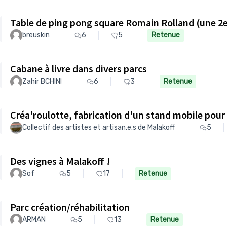
Table de ping pong square Romain Rolland (une 2
breuskin
6
5
Retenue
Cabane à livre dans divers parcs
Zahir BCHINI
6
3
Retenue
Créa'roulotte, fabrication d'un stand mobile pour l
Collectif des artistes et artisan.e.s de Malakoff
5
Des vignes à Malakoff !
Sof
5
17
Retenue
Parc création/réhabilitation
ARMAN
5
13
Retenue