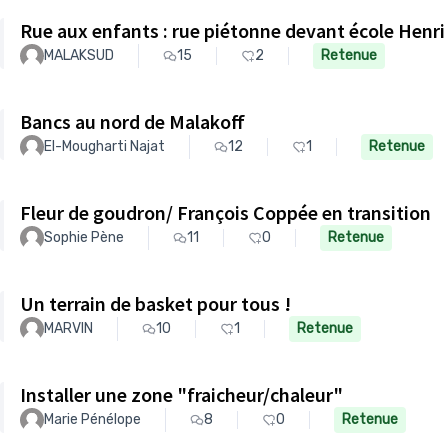
Rue aux enfants : rue piétonne devant école Henr
MALAKSUD
15
2
Retenue
Bancs au nord de Malakoff
El-Mougharti Najat
12
1
Retenue
Fleur de goudron/ François Coppée en transition
Sophie Pène
11
0
Retenue
Un terrain de basket pour tous !
MARVIN
10
1
Retenue
Installer une zone "fraicheur/chaleur"
Marie Pénélope
8
0
Retenue