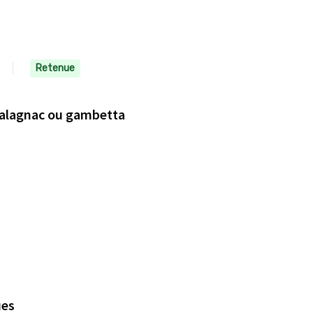
Retenue
 salagnac ou gambetta
ues