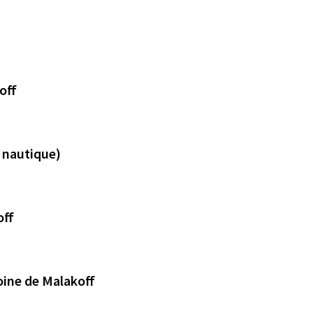
off
e nautique)
off
oine de Malakoff