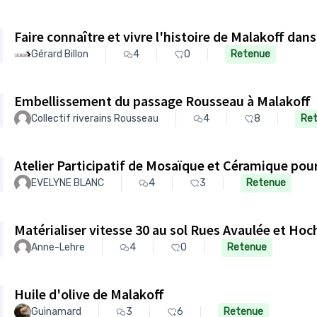
Faire connaître et vivre l'histoire de Malakoff dan
Gérard Billon
4
0
Retenue
Embellissement du passage Rousseau à Malakoff
Collectif riverains Rousseau
4
8
Re
EVELYNE BLANC
4
3
Retenue
Matérialiser vitesse 30 au sol Rues Avaul
Anne-Lehre
4
0
Retenue
Huile d'olive de Malakoff
Guinamard
3
6
Retenue