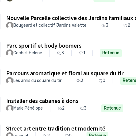
Nouvelle Parcelle collective des Jardins familiaux 
Bougeard et collectif Jardins Valette
3
2
Parc sportif et body boomers
Cochet Helene
3
1
Retenue
Parcours aromatique et floral au square du tir
Les amis du square du tir
3
0
Reten
Installer des cabanes à dons
Marie Pénélope
2
3
Retenue
Street art entre tradition et modernité
manuel
2
0
Retenue