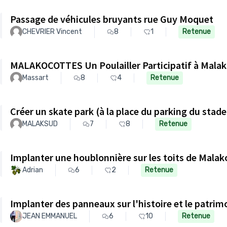
Passage de véhicules bruyants rue Guy Moquet
CHEVRIER Vincent
8
1
Retenue
MALAKOCOTTES Un Poulailler Participatif à Malak
Massart
8
4
Retenue
Créer un skate park (à la place du parking du stad
MALAKSUD
7
8
Retenue
Implanter une houblonnière sur les toits de Malak
Adrian
6
2
Retenue
Implanter des panneaux sur l'histoire et le patrim
JEAN EMMANUEL
6
10
Retenue