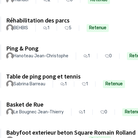
Réhabilitation des parcs
BEHBIS
1
5
Retenue
Ping & Pong
Hanoteau Jean-Christophe
1
0
Ret
Table de ping pong et tennis
Sabrina Barreau
1
1
Retenue
Basket de Rue
Le Bougnec Jean-Thierry
1
0
Reten
Babyfoot exterieur beton Square Romain Rolland