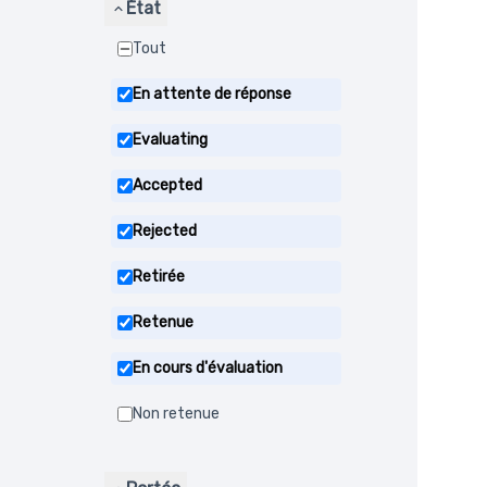
État
Tout
En attente de réponse
Evaluating
Accepted
Rejected
Retirée
Retenue
En cours d'évaluation
Non retenue