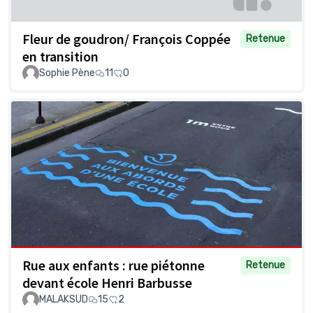
Fleur de goudron/ François Coppée
Retenue
en transition
Sophie Pène
11
0
Rue aux enfants : rue piétonne
Retenue
devant école Henri Barbusse
MALAKSUD
15
2