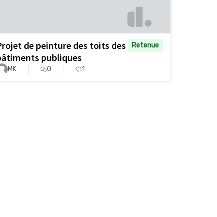
Projet de peinture des toits des
Retenue
bâtiments publiques
MK
0
1