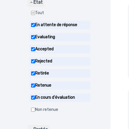
État
Tout
En attente de réponse
Evaluating
Accepted
Rejected
Retirée
Retenue
En cours d'évaluation
Non retenue