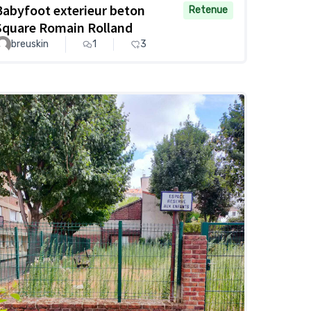
Babyfoot exterieur beton
Retenue
Square Romain Rolland
breuskin
1
3