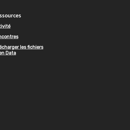
ssources
ivité
ncontres
écharger les fichiers
en Data