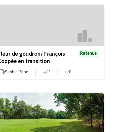
Fleur de goudron/ François
Retenue
Coppée en transition
Sophie Pène
11
0