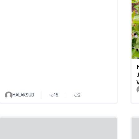
MALAKSUD
15
2