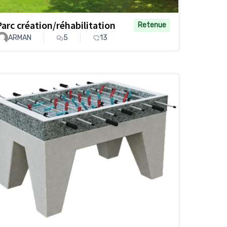
Parc création/réhabilitation
Retenue
ARMAN
5
13