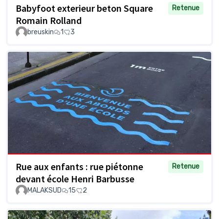
Babyfoot exterieur beton Square
Retenue
Romain Rolland
breuskin
1
3
Rue aux enfants : rue piétonne
Retenue
devant école Henri Barbusse
MALAKSUD
15
2