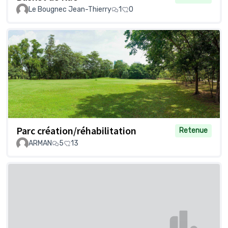
Le Bougnec Jean-Thierry
1
0
Parc création/réhabilitation
Retenue
ARMAN
5
13