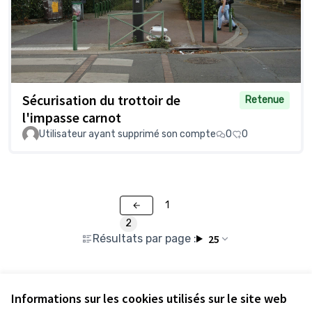
Sécurisation du trottoir de
Retenue
l'impasse carnot
Utilisateur ayant supprimé son compte
0
0
1
2
Résultats par page :
25
Voir toutes les propositions retirées
Informations sur les cookies utilisés sur le site web