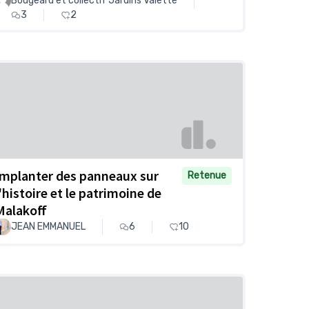
Bougeard et collectif Jardins Valette
3
2
Implanter des panneaux sur
Retenue
l'histoire et le patrimoine de
Malakoff
JEAN EMMANUEL
6
10