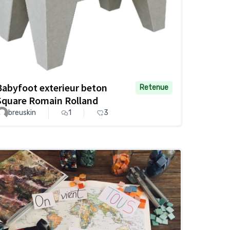
Babyfoot exterieur beton
Retenue
Square Romain Rolland
breuskin
1
3