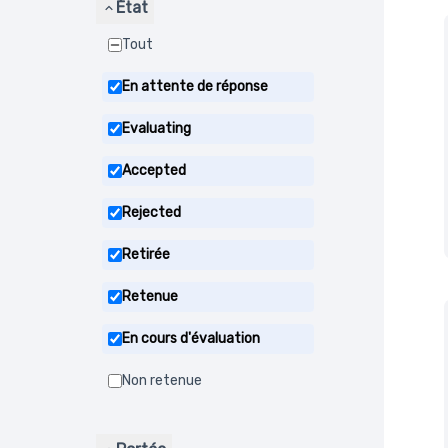
État
Tout
En attente de réponse
Evaluating
Accepted
Rejected
Retirée
Retenue
En cours d'évaluation
Non retenue