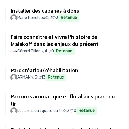
Installer des cabanes à dons
Marie Pénélope
2
3
Retenue
Faire connaître et vivre l'histoire de
Malakoff dans les enjeux du présent
Gérard Billon
4
0
Retenue
Parc création/réhabilitation
ARMAN
5
13
Retenue
Parcours aromatique et floral au square du
tir
Les amis du square du tir
3
0
Retenue