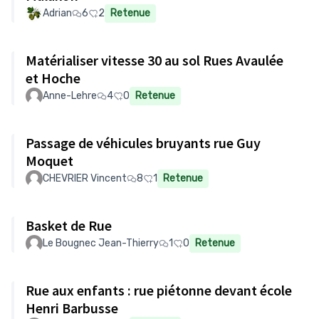
Adrian
6
2
Retenue
Matérialiser vitesse 30 au sol Rues Avaulée
et Hoche
Anne-Lehre
4
0
Retenue
Passage de véhicules bruyants rue Guy
Moquet
CHEVRIER Vincent
8
1
Retenue
Basket de Rue
Le Bougnec Jean-Thierry
1
0
Retenue
Rue aux enfants : rue piétonne devant école
Henri Barbusse