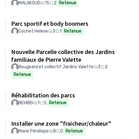
MALAKSUD
15
2
Retenue
Parc sportif et body boomers
Cochet Helene
3
1
Retenue
Nouvelle Parcelle collective des Jardins
familiaux de Pierre Valette
Bougeard et collectif Jardins Valette
3
2
Retenue
Réhabilitation des parcs
BEHBIS
1
5
Retenue
Installer une zone "fraicheur/chaleur"
Marie Pénélope
8
0
Retenue