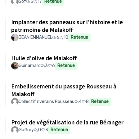
Sof
5
17
Retenue
Implanter des panneaux sur l'histoire et le
patrimoine de Malakoff
JEAN EMMANUEL
6
10
Retenue
Huile d'olive de Malakoff
Guinamard
3
6
Retenue
Embellissement du passage Rousseau à
Malakoff
Collectif riverains Rousseau
4
8
Retenue
Projet de végétalisation de la rue Béranger
Guffroy
0
3
Retenue