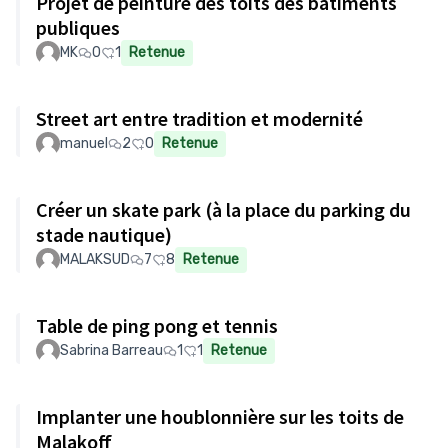
Projet de peinture des toits des bâtiments
publiques
MK
0
1
Retenue
Street art entre tradition et modernité
manuel
2
0
Retenue
Créer un skate park (à la place du parking du
stade nautique)
MALAKSUD
7
8
Retenue
Table de ping pong et tennis
Sabrina Barreau
1
1
Retenue
Implanter une houblonnière sur les toits de
Malakoff