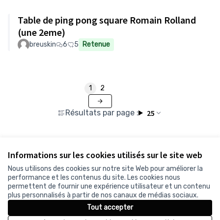
Table de ping pong square Romain Rolland
(une 2eme)
breuskin
6
5
Retenue
1
2
Résultats par page :
25
Informations sur les cookies utilisés sur le site web
Voir toutes les propositions retirées
Nous utilisons des cookies sur notre site Web pour améliorer la
performance et les contenus du site. Les cookies nous
permettent de fournir une expérience utilisateur et un contenu
Conditions d'utilisation
plus personnalisés à partir de nos canaux de médias sociaux.
Paramètres des cookies
Tout accepter