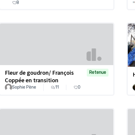
8
Fleur de goudron/ François
Retenue
Coppée en transition
Sophie Pène
11
0