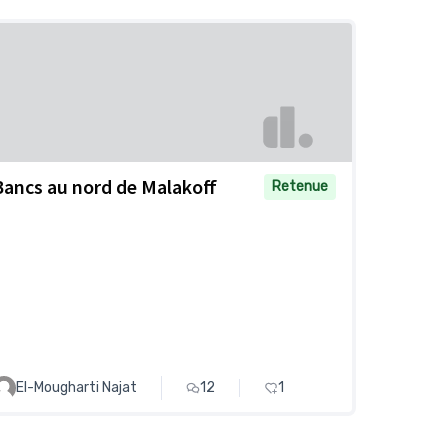
Bancs au nord de Malakoff
Retenue
El-Mougharti Najat
12
1