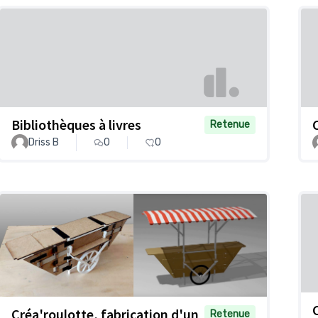
Bibliothèques à livres
Retenue
Driss B
0
0
Créa'roulotte, fabrication d'un
Retenue