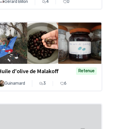
Gérard Billon
4
0
Huile d'olive de Malakoff
Retenue
Guinamard
3
6