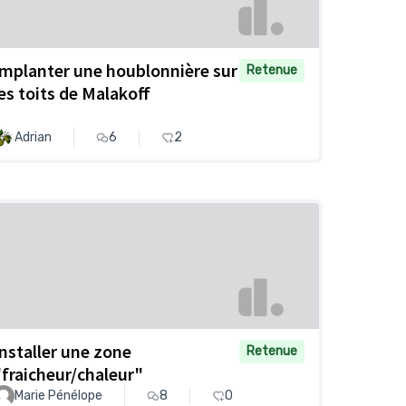
Implanter une houblonnière sur
Retenue
les toits de Malakoff
Adrian
6
2
Installer une zone
Retenue
"fraicheur/chaleur"
Marie Pénélope
8
0