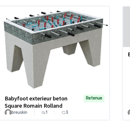
Babyfoot exterieur beton
Retenue
Square Romain Rolland
breuskin
1
3