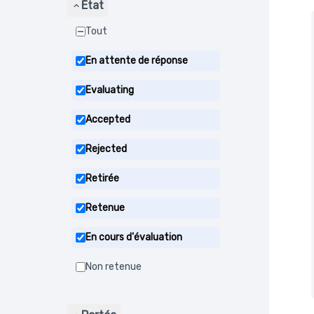
État
Tout
En attente de réponse
Evaluating
Accepted
Rejected
Retirée
Retenue
En cours d'évaluation
Non retenue