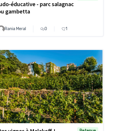
ludo-éducative - parc salagnac
ou gambetta
Rania Meral
0
1
Des vignes à Malakoff !
Retenue