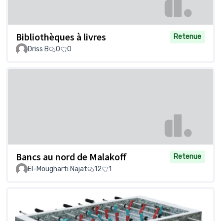
Bibliothèques à livres
Retenue
Driss B
0
0
Bancs au nord de Malakoff
Retenue
El-Mougharti Najat
12
1