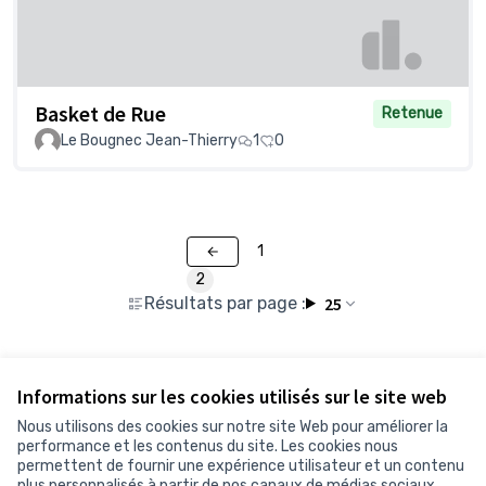
Basket de Rue
Retenue
Le Bougnec Jean-Thierry
1
0
1
2
Résultats par page :
25
Voir toutes les propositions retirées
Informations sur les cookies utilisés sur le site web
Nous utilisons des cookies sur notre site Web pour améliorer la
performance et les contenus du site. Les cookies nous
permettent de fournir une expérience utilisateur et un contenu
Conditions d'utilisation
plus personnalisés à partir de nos canaux de médias sociaux.
Paramètres des cookies