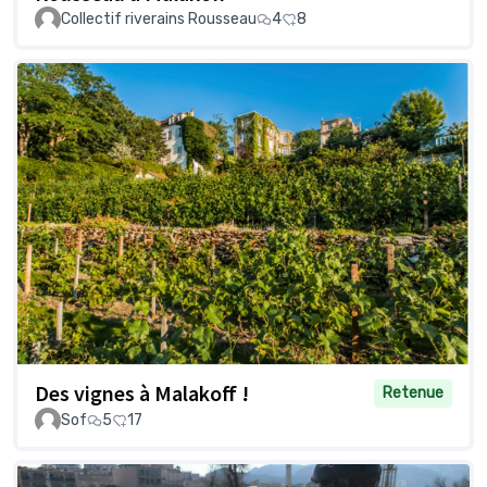
Collectif riverains Rousseau
4
8
Des vignes à Malakoff !
Retenue
Sof
5
17