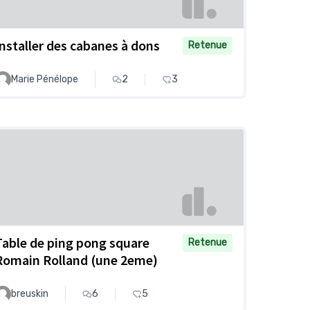
Installer des cabanes à dons
Retenue
Marie Pénélope
2
3
Table de ping pong square
Retenue
Romain Rolland (une 2eme)
breuskin
6
5