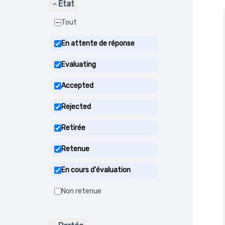
État
Tout
En attente de réponse
Evaluating
Accepted
Rejected
Retirée
Retenue
En cours d'évaluation
Non retenue