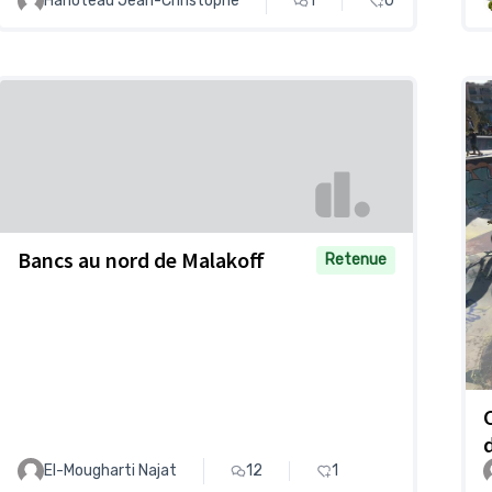
Hanoteau Jean-Christophe
1
0
Bancs au nord de Malakoff
Retenue
El-Mougharti Najat
12
1