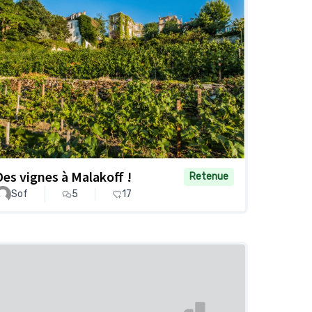
Des vignes à Malakoff !
Retenue
Sof
5
17