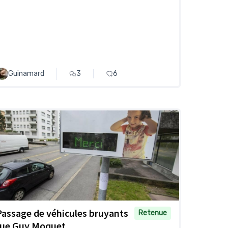
Guinamard
3
6
Passage de véhicules bruyants
Retenue
rue Guy Moquet