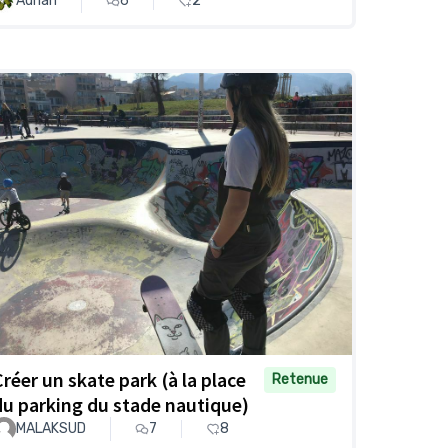
Adrian
6
2
Créer un skate park (à la place
Retenue
du parking du stade nautique)
MALAKSUD
7
8