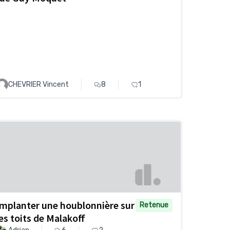
CHEVRIER Vincent
8
1
Implanter une houblonnière sur
Retenue
les toits de Malakoff