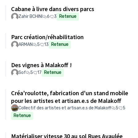
Cabane à livre dans divers parcs
Zahir BCHINI
6
3
Retenue
Parc création/réhabilitation
ARMAN
5
13
Retenue
Des vignes à Malakoff !
Sof
5
17
Retenue
Créa'roulotte, fabrication d'un stand mobile
pour les artistes et artisan.e.s de Malakoff
Collectif des artistes et artisan.e.s de Malakoff
5
5
Retenue
Matérialiser vitesse 30 au sol Rues Avaulée