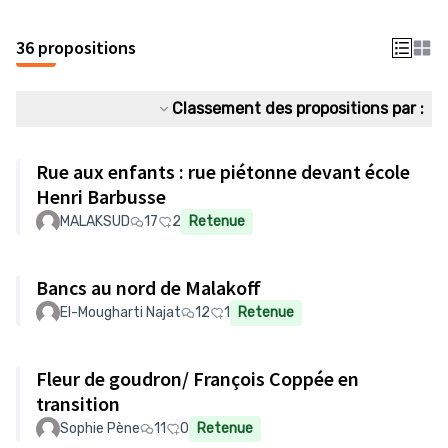
36 propositions
Classement des propositions par :
Rue aux enfants : rue piétonne devant école
Henri Barbusse
MALAKSUD
17
2
Retenue
Bancs au nord de Malakoff
El-Mougharti Najat
12
1
Retenue
Fleur de goudron/ François Coppée en
transition
Sophie Pène
11
0
Retenue