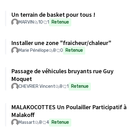
Un terrain de basket pour tous !
MARVIN
10
1
Retenue
Installer une zone "fraicheur/chaleur"
Marie Pénélope
8
0
Retenue
Passage de véhicules bruyants rue Guy
Moquet
CHEVRIER Vincent
8
1
Retenue
MALAKOCOTTES Un Poulailler Participatif à
Malakoff
Massart
8
4
Retenue