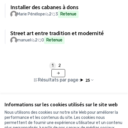
Installer des cabanes à dons
Marie Pénélope
2
3
Retenue
Street art entre tradition et modernité
manuel
2
0
Retenue
1
2
Résultats par page :
25
Informations sur les cookies utilisés sur le site web
Voir toutes les propositions retirées
Nous utilisons des cookies sur notre site Web pour améliorer la
performance et les contenus du site. Les cookies nous
permettent de fournir une expérience utilisateur et un contenu
Conditions d'utilisation
plus personnalisés à partir de nos canaux de médias sociaux.
Paramètres des cookies