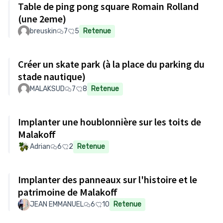
Table de ping pong square Romain Rolland
(une 2eme)
breuskin
7
5
Retenue
Créer un skate park (à la place du parking du
stade nautique)
MALAKSUD
7
8
Retenue
Implanter une houblonnière sur les toits de
Malakoff
Adrian
6
2
Retenue
Implanter des panneaux sur l'histoire et le
patrimoine de Malakoff
JEAN EMMANUEL
6
10
Retenue