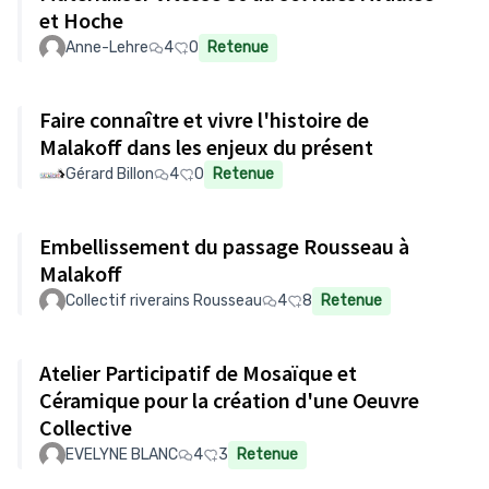
et Hoche
Anne-Lehre
4
0
Retenue
Faire connaître et vivre l'histoire de
Malakoff dans les enjeux du présent
Gérard Billon
4
0
Retenue
Embellissement du passage Rousseau à
Malakoff
Collectif riverains Rousseau
4
8
Retenue
Atelier Participatif de Mosaïque et
Céramique pour la création d'une Oeuvre
Collective
EVELYNE BLANC
4
3
Retenue