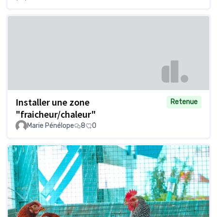
Installer une zone
Retenue
"fraicheur/chaleur"
Marie Pénélope
8
0