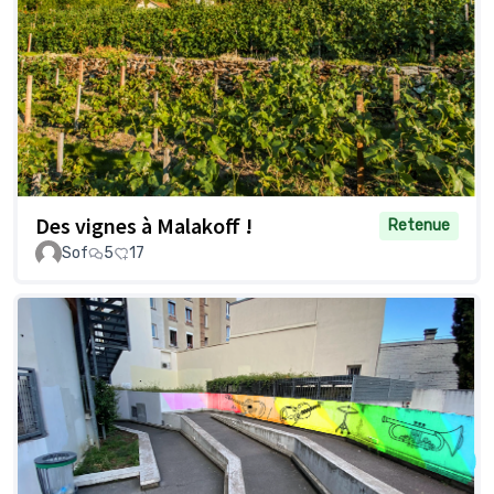
Des vignes à Malakoff !
Retenue
Sof
5
17