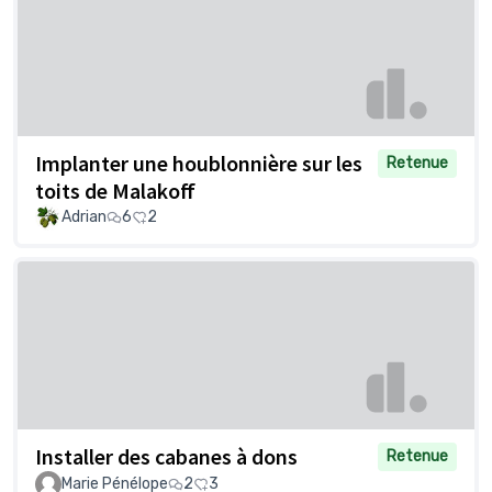
Implanter une houblonnière sur les
Retenue
toits de Malakoff
Adrian
6
2
Installer des cabanes à dons
Retenue
Marie Pénélope
2
3