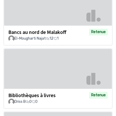
Bancs au nord de Malakoff
Retenue
El-Mougharti Najat
12
1
Bibliothèques à livres
Retenue
Driss B
0
0