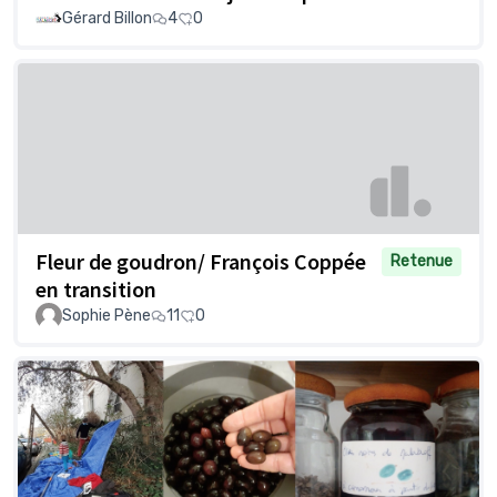
Gérard Billon
4
0
Fleur de goudron/ François Coppée
Retenue
en transition
Sophie Pène
11
0