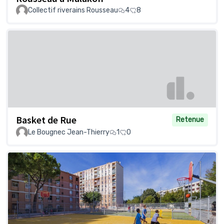
Collectif riverains Rousseau
4
8
Basket de Rue
Retenue
Le Bougnec Jean-Thierry
1
0