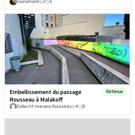
Guinamard
3
6
Embellissement du passage
Retenue
Rousseau à Malakoff
Collectif riverains Rousseau
4
8