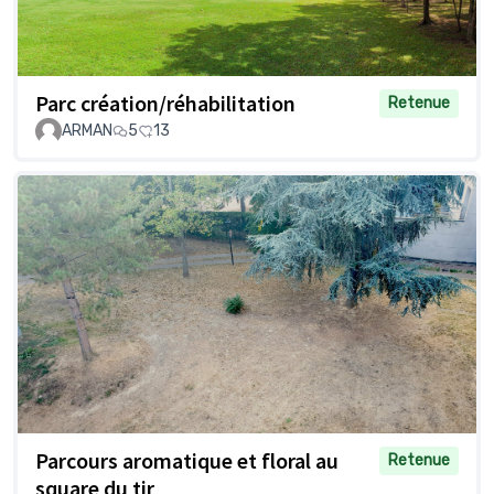
Parc création/réhabilitation
Retenue
ARMAN
5
13
Parcours aromatique et floral au
Retenue
square du tir