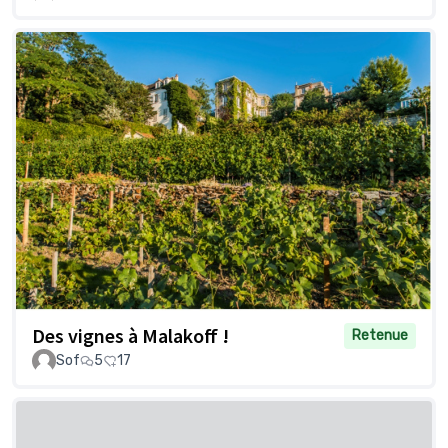
Des vignes à Malakoff !
Retenue
Sof
5
17