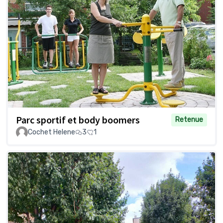
Parc sportif et body boomers
Retenue
Cochet Helene
3
1