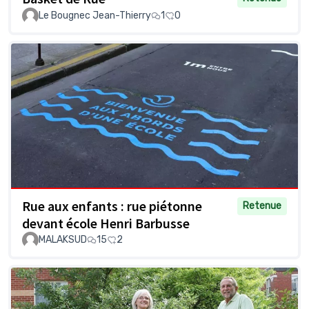
Le Bougnec Jean-Thierry
1
0
Rue aux enfants : rue piétonne
Retenue
devant école Henri Barbusse
MALAKSUD
15
2