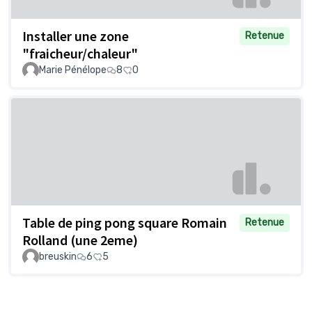
Installer une zone
Retenue
"fraicheur/chaleur"
Marie Pénélope
8
0
Table de ping pong square Romain
Retenue
Rolland (une 2eme)
breuskin
6
5