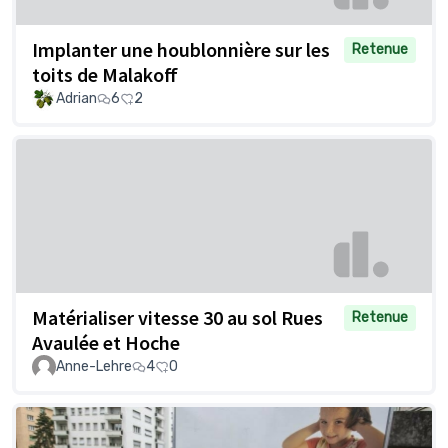
Implanter une houblonnière sur les
Retenue
toits de Malakoff
Adrian
6
2
Matérialiser vitesse 30 au sol Rues
Retenue
Avaulée et Hoche
Anne-Lehre
4
0