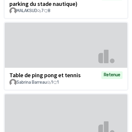
parking du stade nautique)
MALAKSUD
7
8
Table de ping pong et tennis
Retenue
Sabrina Barreau
1
1