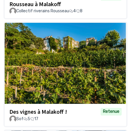
Rousseau à Malakoff
Collectif riverains Rousseau
4
8
Des vignes à Malakoff !
Retenue
Sof
5
17