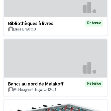
Bibliothèques à livres
Retenue
Driss B
0
0
Bancs au nord de Malakoff
Retenue
El-Mougharti Najat
12
1