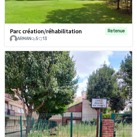
Parc création/réhabilitation
Retenue
ARMAN
5
13