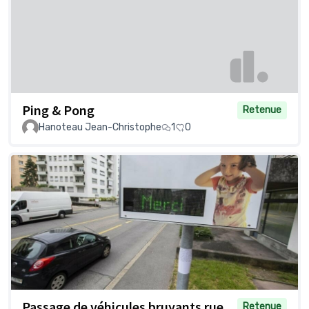
Ping & Pong
Retenue
Hanoteau Jean-Christophe
1
0
Passage de véhicules bruyants rue
Retenue