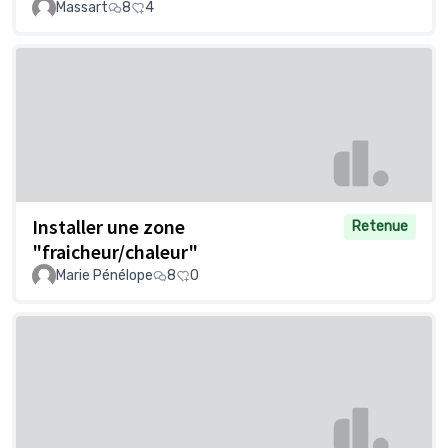
Massart
8
4
Installer une zone
Retenue
"fraicheur/chaleur"
Marie Pénélope
8
0