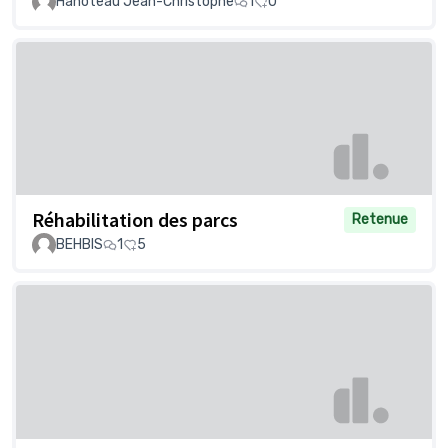
Hanoteau Jean-Christophe
1
0
Réhabilitation des parcs
Retenue
BEHBIS
1
5