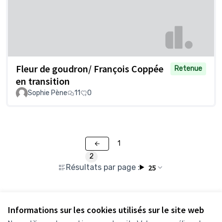
Fleur de goudron/ François Coppée
Retenue
en transition
Sophie Pène
11
0
1
2
Résultats par page :
25
Voir toutes les propositions retirées
Informations sur les cookies utilisés sur le site web