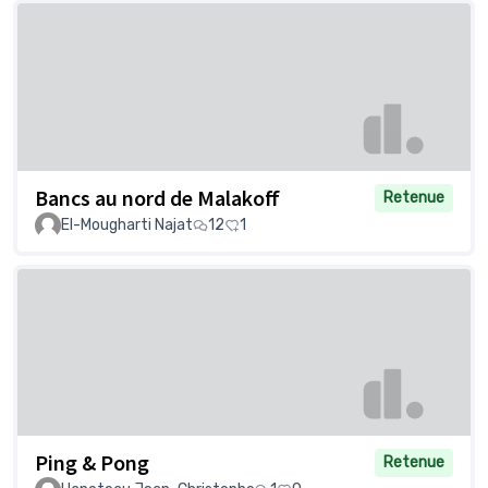
Bancs au nord de Malakoff
Retenue
El-Mougharti Najat
12
1
Ping & Pong
Retenue