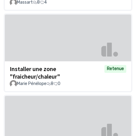
Massart
8
4
Installer une zone
Retenue
"fraicheur/chaleur"
Marie Pénélope
8
0