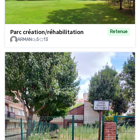
Parc création/réhabilitation
Retenue
ARMAN
5
13