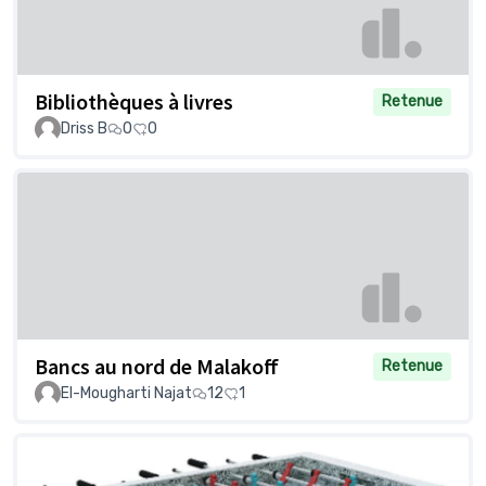
Bibliothèques à livres
Retenue
Driss B
0
0
Bancs au nord de Malakoff
Retenue
El-Mougharti Najat
12
1