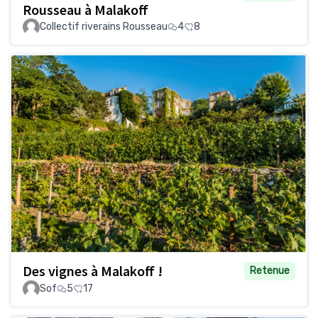
Rousseau à Malakoff
Collectif riverains Rousseau
4
8
Des vignes à Malakoff !
Retenue
Sof
5
17