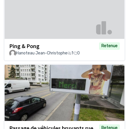
Ping & Pong
Retenue
Hanoteau Jean-Christophe
1
0
Passage de véhicules bruyants rue
Retenue